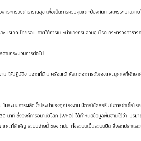
างของกระทรวงสาธารณสุข เพื่อเป็นการควบคุมและป้องกันการแพร่ระบาดภาย
เสี่ยงและบริเวณโดยรอบ ภายใต้การแนะนำของกรมควบคุมโรค กระทรวงสาธารณสุข
การตามกระบวนการต่อไป
ัติงาน ให้ปฏิบัติงานจากที่บ้าน พร้อมเฝ้าสังเกตอาการตัวเองและบุคคลที่พักอ
ย ในระบบการผลิตน้ำประปาของทุกโรงงาน มีการใช้คลอรีนในการฆ่าเชื้อโรค
30 นาที ซึ่งองค์การอนามัยโลก (WHO) ได้กำหนดข้อมูลพื้นฐานไว้ว่า ปริมา
าพ และที่สำคัญ ระบบจ่ายน้ำของ กปน. ทั้งระบบเป็นระบบปิด สิ่งสกปรกและเ