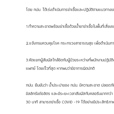
โดย กปน. ได้เร่งดำเนินการฆ่าเชื้อและปฏิบัติตามแนวท
1.ทำความสะอาดพร้อมฆ่าเชื้อด้วยน้ำยาฆ่าเชื้อในพื้นที่
2.แจ้งกรมควบคุมโรค กระทรวงสาธารณสุข เพื่อดำเนิน
3.คัดแยกผู้สัมผัสใกล้ชิดกับผู้ป่วยระหว่างที่พนักงานปฏิบ
แพทย์ โดยเร็วที่สุด หากพบว่ามีอาการผิดปกติ
กปน. ยืนยันว่า น้ำประปาของ กปน. มีความสะอาด ปลอดภั
มิลลิกรัมต่อลิตร และมีระยะเวลาสัมผัสกับคลอรีนมากกว่า 
30 นาที สามารถฆ่าเชื้อ COVID -19 ได้อย่างมีประสิทธิภ