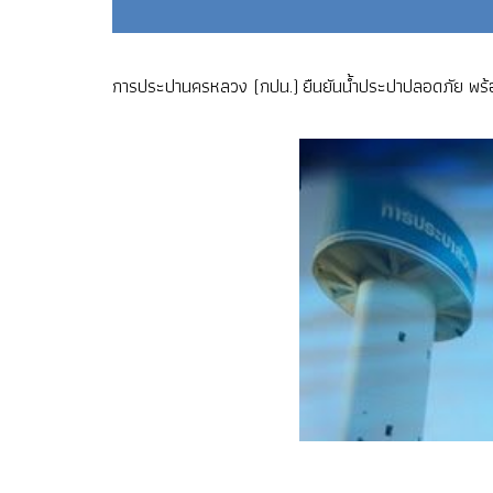
การประปานครหลวง (กปน.) ยืนยันน้ำประปาปลอดภัย พร้อม