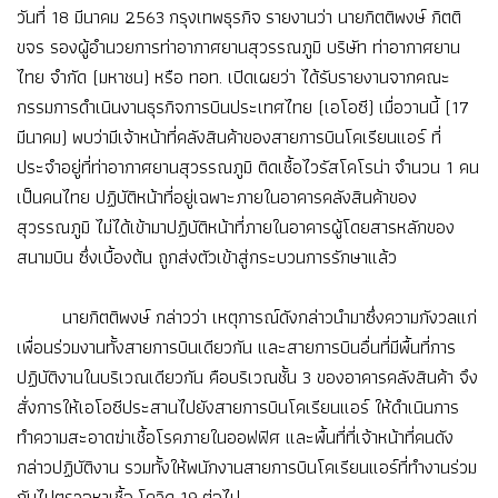
วันที่ 18 มีนาคม 2563 กรุงเทพธุรกิจ รายงานว่า นายกิตติพงษ์ กิตติ
ขจร รองผู้อำนวยการท่าอากาศยานสุวรรณภูมิ บริษัท ท่าอากาศยาน
ไทย จำกัด (มหาชน) หรือ ทอท. เปิดเผยว่า ได้รับรายงานจากคณะ
กรรมการดำเนินงานธุรกิจการบินประเทศไทย (เอโอซี) เมื่อวานนี้ (17
มีนาคม) พบว่ามีเจ้าหน้าที่คลังสินค้าของสายการบินโคเรียนแอร์ ที่
ประจำอยู่ที่ท่าอากาศยานสุวรรณภูมิ ติดเชื้อไวรัสโคโรน่า จำนวน 1 คน
เป็นคนไทย ปฏิบัติหน้าที่อยู่เฉพาะภายในอาคารคลังสินค้าของ
สุวรรณภูมิ ไม่ได้เข้ามาปฏิบัติหน้าที่ภายในอาคารผู้โดยสารหลักของ
สนามบิน ซึ่งเบื้องต้น ถูกส่งตัวเข้าสู่กระบวนการรักษาแล้ว
นายกิตติพงษ์ กล่าวว่า เหตุการณ์ดังกล่าวนำมาซึ่งความกังวลแก่
เพื่อนร่วมงานทั้งสายการบินเดียวกัน และสายการบินอื่นที่มีพื้นที่การ
ปฏิบัติงานในบริเวณเดียวกัน คือบริเวณชั้น 3 ของอาคารคลังสินค้า จึง
สั่งการให้เอโอซีประสานไปยังสายการบินโคเรียนแอร์ ให้ดำเนินการ
ทำความสะอาดฆ่าเชื้อโรคภายในออฟฟิศ และพื้นที่ที่เจ้าหน้าที่คนดัง
กล่าวปฏิบัติงาน รวมทั้งให้พนักงานสายการบินโคเรียนแอร์ที่ทำงานร่วม
กันไปตรวจหาเชื้อ โควิด 19 ต่อไป