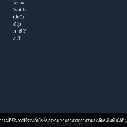
ฮ่องกง
สิงคโปร์
ไต้หวัน
ญี่ปุ่น
เกาหลีใต้
มาเก๊า
บการณ์ที่ดีในการใช้งานเว็บไซต์ของท่าน ท่านสามารถอ่านรายละเอียดเพิ่มเติมได้ที่
Copy right by itravelroom.com