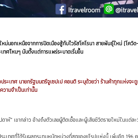
กัดใหม่นอกเหนือจากการปิดเมืองสู้กับไวรัสโคโรนา สายพันธุ์ใหม่ (โควิด
ะเทศไหนๆ นับตั้งแต่การแพร่ระบาดเริ่มขึ้น
วประเทศ นายกรัฐมนตรีจูเซปเป คอนติ ระบุด้วยว่า
ร้านค้าทุกแห่งจะถู
ความจำเป็นเท่านั้น
าห์” เขากล่าว อ้างถึงตัวเลขผู้ติดเชื้อและผู้เสียชีวิตรายใหม่ในแต่ละ
ากประเทศที่ได้รับผลกระทบหนักหน่วงที่สุดของยุโรปแห่งนี้ เพิ่มอีก 196