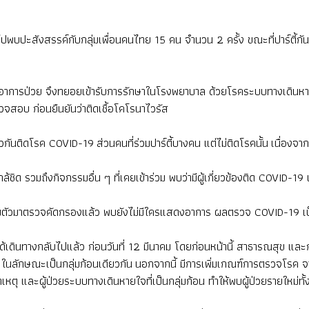
ปพบปะสังสรรค์กับกลุ่มเพื่อนคนไทย 15 คน จำนวน 2 ครั้ง ขณะที่ปาร์ตี้กันนั
าการป่วย จึงทยอยเข้ารับการรักษาในโรงพยาบาล ด้วยโรคระบบทางเดินหายใ
สอบ ก่อนยืนยันว่าติดเชื้อโคโรนาไวรัส
ิดโรค COVID-19 ส่วนคนที่ร่วมปาร์ตี้บางคน แต่ไม่ติดโรคนั้น เนื่องจากไม่
ึงกิจกรรมอื่น ๆ ที่เคยเข้าร่วม พบว่ามีผู้เกี่ยวข้องติด COVID-19 เพิ
มตัวมาตรวจคัดกรองแล้ว พบยังไม่มีใครแสดงอาการ ผลตรวจ COVID-19 เป็นล
เดินทางกลับไปแล้ว ก่อนวันที่ 12 มีนาคม โดยก่อนหน้านี้ สาธารณสุข 
ใจ ในลักษณะเป็นกลุ่มก้อนเดียวกัน นอกจากนี้ มีการเพิ่มเกณฑ์การตรวจโรค 
ุ และผู้ป่วยระบบทางเดินหายใจที่เป็นกลุ่มก้อน ทำให้พบผู้ป่วยรายใหม่ทั้