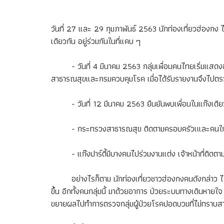
วันที่ 27 และ 29 กุมภาพันธ์ 2563 นักท่องเที่ยวฮ่องกง ไ
เดียวกัน อยู่ร่วมกันในที่แคบ ๆ
- วันที่ 4 มีนาคม 2563 กลุ่มเพื่อนคนไทยเริ่มแสดงอ
สาธารณสุขและกรมควบคุมโรค เมื่อได้รับรายงานจึงไปตรวจ
- วันที่ 12 มีนาคม 2563 ยืนยันพบเพื่อนในแก๊งเดียวกันต
- กระทรวงสาธารณสุข ติดตามครอบครัวเและคนใกล้ชิด รวมถ
- แก๊งปาร์ตี้มีบางคนไปร่วมงานแต่ง เจ้าหน้าที่ติดตา
อย่างไรก็ตาม นักท่องเที่ยวชาวฮ่องกงคนดังกล่าว ได้
ขึ้น อีกทั้งคนกลุ่มนี้ มาด้วยอาการ ป่วยระบบทางเดินหาย
ขยายผลไปทำการตรวจกลุ่มผู้ป่วยโรคปอดบวมที่ไม่ทราบสาเหต