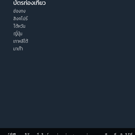
บัตรท่องเที่ยว
ฮ่องกง
สิงคโปร์
ไต้หวัน
ญี่ปุ่น
เกาหลีใต้
มาเก๊า