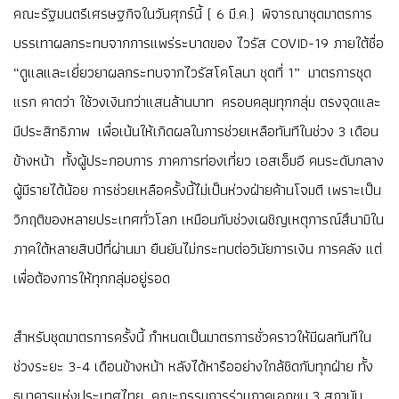
คณะรัฐมนตรีเศรษฐกิจในวันศุกร์นี้ ( 6 มี.ค.) พิจารณาชุดมาตรการ
บรรเทาผลกระทบจากการแพร่ระบาดของ ไวรัส COVID-19 ภายใต้ชื่อ
“ดูแลและเยี่ยวยาผลกระทบจากไวรัสโคโลนา ชุดที่ 1” มาตรการชุด
แรก คาดว่า ใช้วงเงินกว่าแสนล้านบาท ครอบคลุมทุกกลุ่ม ตรงจุดและ
มีประสิทธิภาพ เพื่อเน้นให้เกิดผลในการช่วยเหลือทันทีในช่วง 3 เดือน
ข้างหน้า ทั้งผู้ประกอบการ ภาคการท่องเที่ยว เอสเอ็มอี คนระดับกลาง
ผู้มีรายได้น้อย การช่วยเหลือครั้งนี้ไม่เป็นห่วงฝ่ายค้านโจมตี เพราะเป็น
วิกฤติของหลายประเทศทั่วโลก เหมือนกับช่วงเผชิญเหตุการณ์สึนามิใน
ภาคใต้หลายสิบปีที่ผ่านมา ยืนยันไม่กระทบต่อวินัยการเงิน การคลัง แต่
เพื่อต้องการให้ทุกกลุ่มอยู่รอด
สำหรับชุดมาตรการครั้งนี้ กำหนดเป็นมาตรการชั่วคราวให้มีผลทันทีใน
ช่วงระยะ 3-4 เดือนข้างหน้า หลังได้หารืออย่างใกล้ชิดกับทุกฝ่าย ทั้ง
ธนาคารแห่งประเทศไทย คณะกรรมการร่วมภาคเอกชน 3 สถาบัน