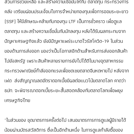
ส่วนการช่วยเหลือ และสร้างความเชื่อมั่นให้กับ ตลาดทุน กระทรวงการ
คลัง เตรียมผ่อนปรนเงื่อนไขการจำหน่ายกองทุนเพื่อการออมระยะยาว
(SSF) ให้มีลักษณะคล้ายกับกองทุน LTF เป็นการชั่วคราว เพื่อดูแล
ตลาดทุน และสร้างความเชื่อมั่นกับนักลงทุน หลังได้รับผลกระทบจาก
ปัญหาเศรษฐกิจแล้ว ยังมีปัญหาแพร่ระบาดไวรัสโควิด-19 ในส่วน
ของด้านการส่งออก มองว่าเป็นโอกาสอีกด้านสำหรับการส่งออกสินค้า
ไปยังสหรัฐ เพราะสินค้าหลายรายการยังไปได้ดีในบางอุตสาหกรรม
กระทรวงพาณิชย์กำลังออกแรงเพื่อชดเชยตลาดจีนหดหายไป หลังจาก
เฟด ส่งสัญญาณลดอัตราดอกเบี้ยมีผลต่อแนวโน้มตลาดโลก คาดว่า
ธปท. จะพิจารณาดอกเบี้ยระยะสั้นสอดคล้องกับตลาดโลกเพื่อพยุง
เศรษฐกิจไทย
"ในส่วนของ ชุดมาตรการครั้งต่อไป เสนอมาตรการการดูแลผู้มีรายได้
น้อยผ่านบัตรสวัสดิการ ซึ่งเป็นอีกด้านหนึ่ง ในการดูแลกำลังซื้อของ