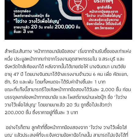
สำหรับเส้นทาง "หน้ากากอนามัยมือสอง" เริ่มจากร้านรับซื้อของเก่าแห่ง
หนึ่ง ประมูลหน้ากากเก่าจากโรงงานอุตสาหกรรมใน จ.สระบุรี และ
จังหวัดใกล้เคียงมาได้ หลังจากนั้นได้ขายต่อให้ นางจินตนา นามวิชัย
อายุ 47 ปี โดยนางจินตนาได้จ้างแรงงานจำนวน 6 คน เพื่อ คัดแยก,
ซัก, รีด และพับ โดยทั้งหมดจะได้รับค่าจ้างชิ้นละ 1 บาท
ขณะที่แก๊งนี้สามารถรีไซเคิลหน้ากากมือสองได้วันละ 2,000 ชิ้น ก่อน
บรรจุลงกล่องหน้ากากอนามัย และโพสต์ขายผ่านเฟซบุ๊ก ชื่อ "ใจว่าง
วางไว้เพื่อใส่บุญ" โดยขายมาแล้ว 20 วัน ถูกซื้อไปแล้วกว่า
200,000 ชิ้น ซึ่งราคาอยู่ที่ชิ้นละ 3 บาท
อย่างไรก็ตาม ลูกค้าที่ซื้อหน้ากากมืองสองจาก "ใจว่าง วางไว้เพื่อใส่
บุญ" แล้วประสงค์ที่จะแจ้งความข้อหาฉ้อโกงนั้น สามารถไปแจ้งได้ที่