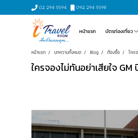
02 294 5594
092 294 5598
หน้าแรก
บัตรท่องเที่ยว
หน้าแรก
บทความทั้งหมด
Blog
ต้องซื้อ
ใครจ
ใครจองไม่ทันอย่าเสียใจ GM