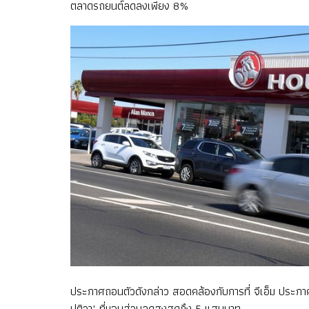
ตลาดรถยนต์ลดลงเพียง 8%
ประกาศถอนตัวดังกล่าว สอดคล้องกับการที่ จีเอ็ม ประก
ปติวา" ที่มอบส่วนลดสูงสุดถึง 5 แสนบาท