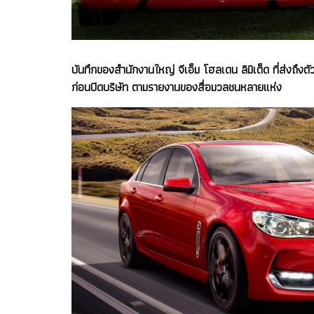
บันทึกของสำนักงานใหญ่ จีเอ็ม โฮลเดน ลิมิเต็ด ที่ส่งถึ
ก่อนปิดบริษัท ตามรายงานของสื่อมวลชนหลายแห่ง