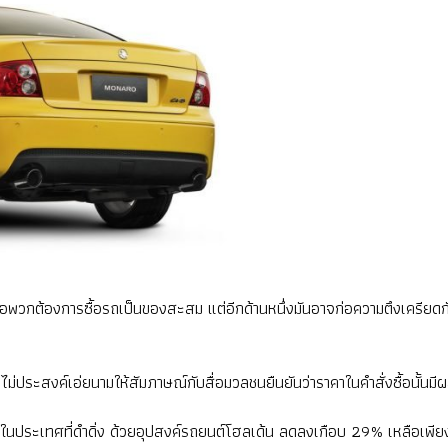
พวกต้องการซื้อรถเป็นของสะสม แต่อีกด้านหนึ่งมันอาจก่อความตึงเครียดกับ
งไม่ประสงค์เอ่ยนามให้สัมภาษณ์กับสื่อมวลชนยืนยันว่าราคาในคำสั่งซื้อนั้น
ในประเทศที่ดำดิ่ง ด้วยอุปสงค์รถยนต์โฮลเด้น ลดลงเกือบ 29% เหลือเพี