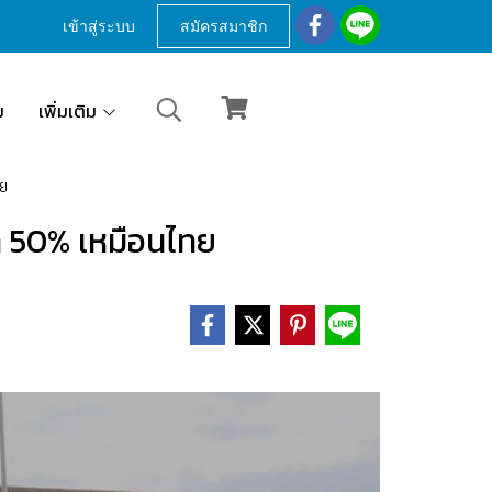
เข้าสู่ระบบ
สมัครสมาชิก
ม
เพิ่มเติม
ทย
ำ 50% เหมือนไทย