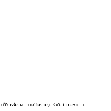
ก็มีการหั่นราคารถยนต์ในหลายรุ่นเช่นกัน โดยเฉพาะ "แค