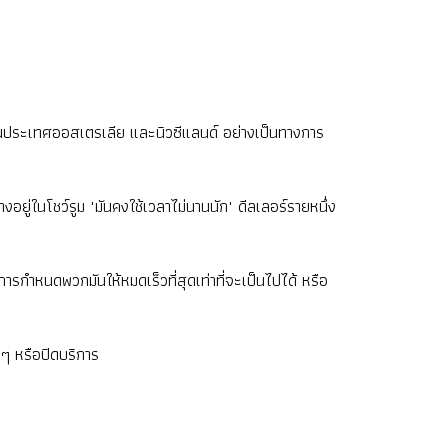
น ในประเทศออสเตรเลีย และนิวซีแลนด์ อย่างเป็นทางการ
อยู่ในโชว์รูม "มันคงใช้เวลาไม่นานนัก" ดีลเลอร์รายหนึ่ง
ารกำหนดพวกมันให้หมดเร็วที่สุดเท่าที่จะเป็นไปได้ หรือ
นๆ หรือปิดบริการ