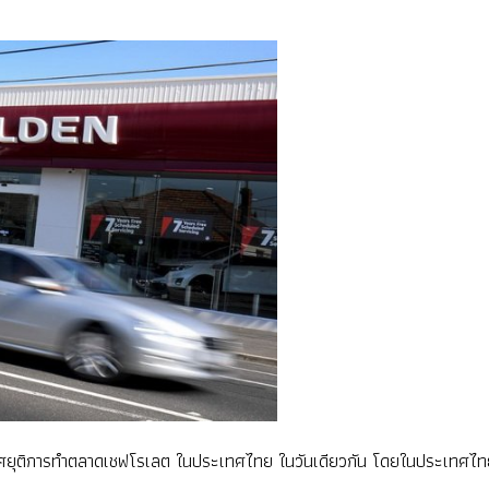
าศยุติการทำตลาดเชฟโรเลต ในประเทศไทย ในวันเดียวกัน โดยในประเทศไทย 