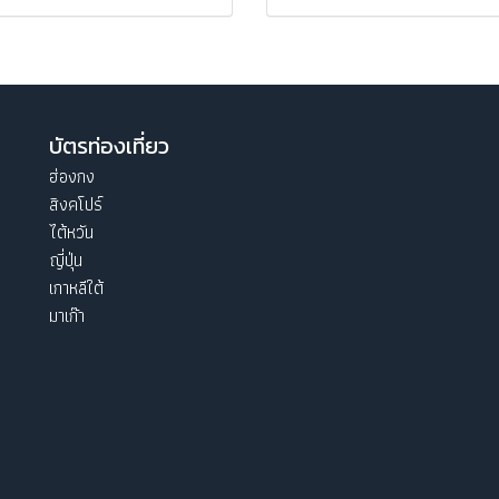
บัตรท่องเที่ยว
ฮ่องกง
สิงคโปร์
ไต้หวัน
ญี่ปุ่น
เกาหลีใต้
มาเก๊า