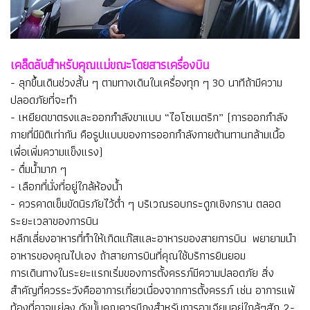
เคล็ดลับสำหรับคุณแม่ขณะโดยสารเครื่องบิน
- ลุกขึ้นเดินช่วงสั้น ๆ ตามทางเดินในเครื่องทุก ๆ 30 นาทีถ้ามีความ
ปลอดภัยที่จะทำ
- เหยียดขาตรงและออกกำลังขาแบบ “ไอโซเมตริก” (การออกกำลัง
กายที่มีมิติเท่ากัน คือรูปแบบของการออกกำลังกายต้านทานกล้ามเนื้อ
เพื่อเพิ่มความแข็งแรง)
- ดื่มน้ำมาก ๆ
- เลือกที่นั่งที่อยู่ใกล้ห้องน้ำ
- ควรคาดเข็มขัดนิรภัยไว้ต่ำ ๆ บริเวณรอบกระดูกเชิงกราน ตลอด
ระยะเวลาของการบิน
หลีกเลี่ยงอาหารที่ทำให้เกิดแก๊สและอาหารของสายการบิน พยายามนำ
อาหารของคุณไปเอง ถ้าสายการบินที่คุณใช้บริการยินยอม
การเดินทางในระยะแรกเริ่มของการตั้งครรภ์มีความปลอดภัย สิ่ง
สำคัญที่ควรระวังคืออาการเกี่ยวเนื่องจากการตั้งครรภ์ เช่น อาการแพ้
ท้องที่อาจแย่ลง ดังนั้นคุณควรมีถุงสำหรับการอาเจียนอยู่ใกล้ๆสัก 2-