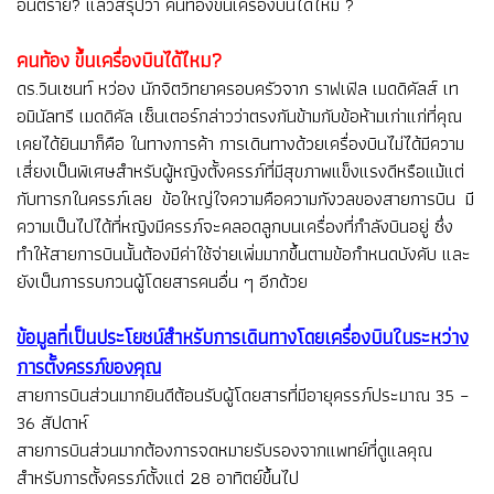
อันตราย? แล้วสรุปว่า คนท้องขึ้นเครื่องบินได้ไหม ?
คนท้อง ขึ้นเครื่องบินได้ไหม?
ดร.วินเซนท์ หว่อง นักจิตวิทยาครอบครัวจาก ราฟเฟิล เมดดิคัลส์ เท
อมินัลทรี เมดดิคัล เซ็นเตอร์กล่าวว่าตรงกันข้ามกับข้อห้ามเก่าแก่ที่คุณ
เคยได้ยินมาก็คือ ในทางการค้า การเดินทางด้วยเครื่องบินไม่ได้มีความ
เสี่ยงเป็นพิเศษสำหรับผู้หญิงตั้งครรภ์ที่มีสุขภาพแข็งแรงดีหรือแม้แต่
กับทารกในครรภ์เลย ข้อใหญ่ใจความคือความกังวลของสายการบิน มี
ความเป็นไปได้ที่หญิงมีครรภ์จะคลอดลูกบนเครื่องที่กำลังบินอยู่ ซึ่ง
ทำให้สายการบินนั้นต้องมีค่าใช้จ่ายเพิ่มมากขึ้นตามข้อกำหนดบังคับ และ
ยังเป็นการรบกวนผู้โดยสารคนอื่น ๆ อีกด้วย
ข้อมูลที่เป็นประโยชน์สำหรับการเดินทางโดยเครื่องบินในระหว่าง
การตั้งครรภ์ของคุณ
สายการบินส่วนมากยินดีต้อนรับผู้โดยสารที่มีอายุครรภ์ประมาณ 35 –
36 สัปดาห์
สายการบินส่วนมากต้องการจดหมายรับรองจากแพทย์ที่ดูแลคุณ
สำหรับการตั้งครรภ์ตั้งแต่ 28 อาทิตย์ขึ้นไป