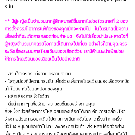
3 ใบ
** มีผู้หญิงเป็นจำนวนมากรู้สึกสบายดีขึ้นมากในช่วงไตรมาสที่ 2 ของ
การตั้งครรภ์ อาการแพ้ท้องของคุณมักจะหายไป ในไตรมาสนี้มีความ
เสี่ยงต่ำที่จะเกิดการคลอดก่อนกำหนด จึงไม่ใช่เรื่องน่าประหลาดใจที่
ผู้หญิงจำนวนมากฉวยโอกาสนี้เดินทางไปเที่ยว อย่างไรก็ตามคุณควร
ระวังเรื่องระบบการไหลเวียนของเลือดด้วย เรามีคำแนะนำเพื่อช่วย
ให้การไหลเวียนของเลือดเป็นไปอย่างปกติ
- สวมใส่เครื่องแต่งกายที่หลวมสบาย
- ใส่ถุงน่องที่มีความกระชับ เพื่อช่วยเพิ่มการไหลเวียนของเลือดจากข้อ
เท้าไปยัง หัวใจและปอดของคุณ
- หลีกเลี่ยงการนั่งไขว้ขา
- ดื่มน้ำมาก ๆ เพื่อรักษาความชุ่มชื้นของร่างกายคุณ
สิ่งหนึ่งที่ช่วยรักษาการไหลเวียนของเลือดได้มาก คือ การเคลื่อนไหว
ร่างกายด้วยการออกเดินไปตามทางเดินทุกชั่วโมง เกร็งเท้าทุกครึ่ง
ชั่วโมง หมุนวนข้อเท้าไปมา และกระดิกนิ้วเท้า สิ่งเหล่านี้คือตัวอย่าง
เล็ก ๆ น้อย ๆ ของการการเหยียดขาซึ่งคุณสามารถทำตรงที่คุณนั่งได้