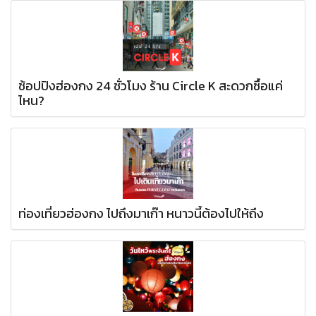
ช้อปปิงฮ่องกง 24 ชั่วโมง ร้าน Circle K สะดวกซื้อแค่
ไหน?
ท่องเที่ยวฮ่องกง ไปถึงมาเก๊า หนาวนี้ต้องไปให้ถึง