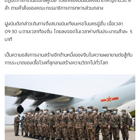
ปฏิบัติภารกิจในมณฑลหูเป่ย โดยเครื่องบินขนส่งขนาดใหญ่จำนวน 8
ลำ ตามคำสั่งของคณะกรรมาธิการการทหารส่วนกลาง
ฝูงบินดังกล่าวเดินทางถึงสนามบินเทียนเหอในนครอู่ฮั่น เมื่อเวลา
09.30 น.ตามเวลาท้องถิ่น โดยลงจอดในเวลาห่างกันประมาณลำละ 5
นาที
เป็นความอลังการงานสร้างอีกด้านหนึ่งของจีนในความพยายามต่อสู้กับ
การระบาดของเชื้อโรคที่ลุกลามสร้างความวิตกไปทั่วโลก