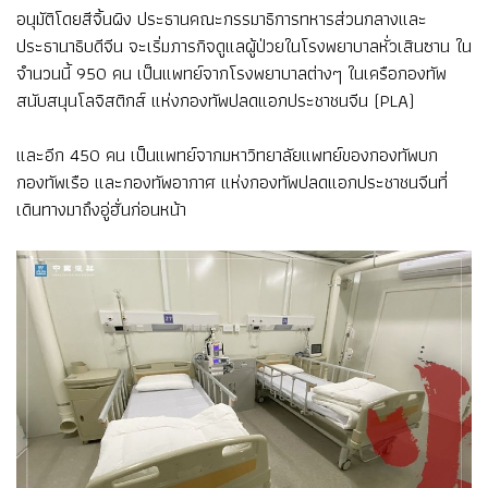
อนุมัติโดยสีจิ้นผิง ประธานคณะกรรมาธิการทหารส่วนกลางและ
ประธานาธิบดีจีน จะเริ่มภารกิจดูแลผู้ป่วยในโรงพยาบาลหั่วเสินซาน ใน
จำนวนนี้ 950 คน เป็นแพทย์จากโรงพยาบาลต่างๆ ในเครือกองทัพ
สนับสนุนโลจิสติกส์ แห่งกองทัพปลดแอกประชาชนจีน (PLA)
และอีก 450 คน เป็นแพทย์จากมหาวิทยาลัยแพทย์ของกองทัพบก
กองทัพเรือ และกองทัพอากาศ แห่งกองทัพปลดแอกประชาชนจีนที่
เดินทางมาถึงอู่ฮั่นก่อนหน้า