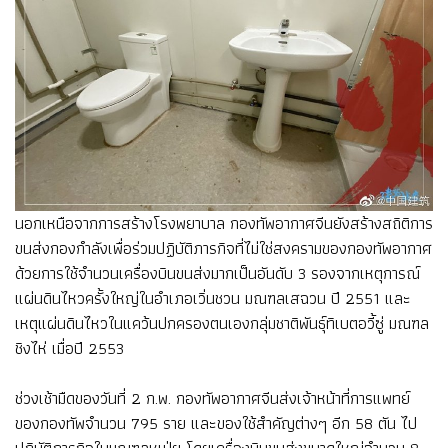
นอกเหนือจากการสร้างโรงพยาบาล กองทัพอากาศจีนยังสร้างสถิติการ
ขนส่งกองกำลังเพื่อร่วมปฏิบัติภารกิจที่ไม่ใช่สงครามของกองทัพอากาศ
ด้วยการใช้จำนวนเครื่องบินขนส่งมากเป็นอันดับ 3 รองจากเหตุการณ์
แผ่นดินไหวครั้งใหญ่ในอำเภอเวิ่นชวน มณฑลเสฉวน ปี 2551 และ
เหตุแผ่นดินไหวในแคว้นปกครองตนเองกลุ่มชาติพันธุ์ทิเบตอวี้ซู่ มณฑล
ชิงไห่ เมื่อปี 2553
ช่วงเช้ามืดของวันที่ 2 ก.พ. กองทัพอากาศจีนส่งเจ้าหน้าที่การแพทย์
ของกองทัพจำนวน 795 ราย และของใช้สำคัญต่างๆ อีก 58 ตัน ไป