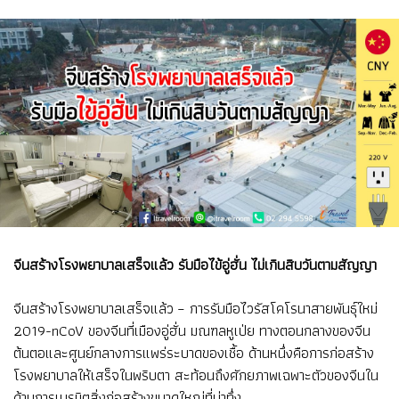
จีนสร้างโรงพยาบาลเสร็จแล้ว รับมือไข้อู่ฮั่น ไม่เกินสิบวันตามสัญญา
จีนสร้างโรงพยาบาลเสร็จแล้ว – การรับมือไวรัสโคโรนาสายพันธุ์ใหม่
2019-nCoV ของจีนที่เมืองอู่ฮั่น มณฑลหูเป่ย ทางตอนกลางของจีน
ต้นตอและศูนย์กลางการแพร่ระบาดของเชื้อ ด้านหนึ่งคือการก่อสร้าง
โรงพยาบาลให้เสร็จในพริบตา สะท้อนถึงศักยภาพเฉพาะตัวของจีนใน
ด้านการเนรมิตสิ่งก่อสร้างขนาดใหญ่ที่น่าทึ่ง