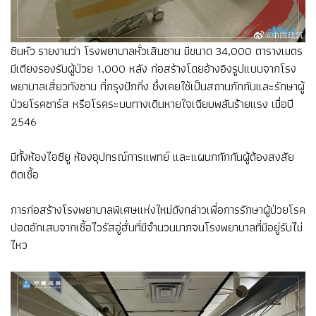
ซินหัว รายงานว่า โรงพยาบาลหั่วเสินซาน มีขนาด 34,000 ตารางเมตร
มีเตียงรองรับผู้ป่วย 1,000 หลัง ก่อสร้างโดยอ้างอิงรูปแบบจากโรง
พยาบาลเสี่ยวทังซาน ที่กรุงปักกิ่ง ซึ่งเคยใช้เป็นสถานกักกันและรักษาผู้
ป่วยโรคซาร์ส หรือโรคระบบทางเดินหายใจเฉียบพลันร้ายแรง เมื่อปี
2546
มีทั้งห้องไอซียู ห้องอุปกรณ์การแพทย์ และแผนกกักกันผู้ต้องสงสัย
ติดเชื้อ
การก่อสร้างโรงพยาบาลพิเศษแห่งใหม่ดังกล่าวเพื่อการรักษาผู้ป่วยโรค
ปอดอักเสบจากเชื้อไวรัสอู่ฮั่นที่มีจำนวนมากจนโรงพยาบาลที่มีอยู่รับไม่
ไหว