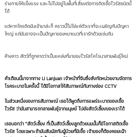
ร่างกายให้แข็งแรง และไม่ไปอยู่ในพื้นที่เสี่ยงต่อการติดเชื้อไวรัสชนิดนี้
ได้
แต่หากใครติดมันเข้ามาล่ะก็ คราวนี้ไม่ใช่แค่ตัวเราที่จะเผชิญกับปัญหา
ใหญ่ แต่มันอาจจะเป็นปัญหาของหมาแมวที่เรารักด้วยเช่นกัน
ค้างคาว สัตว์ที่ถูกคาดว่าเป็นแหล่งที่มาของไวรัสโคโรนาสายพันธุ์ใหม่
คำเตือนนี้มาจากทาง Li Lanjuan เจ้าหน้าที่จีนซึ่งสังกัดหน่วยงานจัดการ
โรคระบาดในครั้งนี้ ได้มีโอกาสให้สัมภาษณ์กับทางช่อง CCTV
ในส่วนหนึ่งของการสัมภาษณ์ เธอได้พูดถึงการแพร่ระบาดของเชื้อ
ไวรัส ว่ามันสามารถกลายพันธุ์จากมนุษย์ ไปยังสัตว์เลี้ยงของเราได้
เธอบอกว่า “สัตว์เลี้ยง ที่เป็นสัตว์เลี้ยงลูกด้วยนมนั้นก็มีโอกาสติดเชื้อ
ไวรัส โดยเฉพาะถ้ามันสัมผัสกับผู้ป่วยที่มีเชื้อ เจ้าของก็ต้องคอยเฝ้า