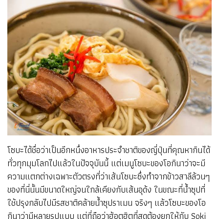
โซบะได้ชื่อว่าเป็นอีกหนึ่งอาหารประจำชาติของญี่ปุ่นที่คุณหากินได้
ทั่วทุกมุมโลกไปแล้วในปัจจุบันนี้ แต่เมนูโซบะของโอกินาว่าจะมี
ความแตกต่างเฉพาะตัวตรงที่ว่าเส้นโซบะซึ่งทำจากข้าวสาลีล้วนๆ
ของที่นี่นั้นมีขนาดใหญ่จนใกล้เคียงกับเส้นอุด้ง ในขณะที่น้ำซุปที่
ใช้ปรุงกลับไปมีรสชาติคล้ายน้ำซุปราเมน จริงๆ แล้วโซบะของโอ
กินาว่ามีหลายรูปแบบ แต่ที่ถือว่าฮ้อตฮิตที่สุดต้องยกให้กับ Soki