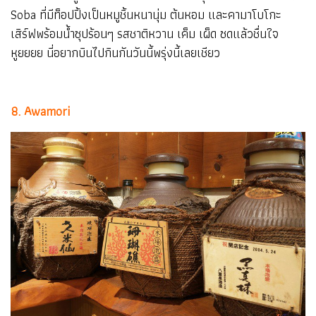
Soba ที่มีท็อปปิ้งเป็นหมูชิ้นหนานุ่ม ต้นหอม และคามาโบโกะ
เสิร์ฟพร้อมน้ำซุปร้อนๆ รสชาติหวาน เค็ม เผ็ด ซดแล้วชื่นใจ
หูยยยย นี่อยากบินไปกินกันวันนี้พรุ่งนี้เลยเชียว
8. Awamori