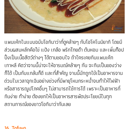
แพนเค้กในแบบฉบับโอกินาว่าที่ดูคล้ายๆ กับโอโคโนมิยากิ โดยมี
ส่วนผสมหลักคือไข่ แป้ง เกลือ พริกไทยดำ ต้นหอม และเพิ่มท็อป
ปิ้งเป็นเนื้อสัตว์ต่างๆ ได้ตามชอบใจ ถ้าใครเคยกินแพนเค้ก
เกาหลี คิดว่าจานนี้น่าจะให้อารมณ์คล้ายๆ กัน จะกินเป็นของว่าง
ก็ได้ เป็นกับแกล้มก็ดี และที่สำคัญ จานนี้มักถูกใช้เป็นอาหารจาน
ด่วนในเวลาฉุกเฉินอย่างช่วงที่มีพายุโหมกระหน่ำจนทำให้ไฟฟ้า
หรือสาธารณูปโภคอื่นๆ ไม่สามารถใช้การได้ เพราะเป็นอาหารที่
กินง่าย ทำง่าย ต้องยกให้เป็นอาหารสารพัดประโยชน์ในทุก
สถานการณ์ของชาวโอกินาว่ากันเลย
16. Tofuyo