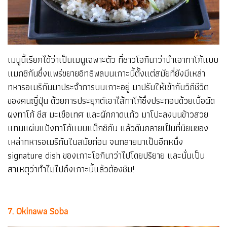
เมนูนี้เรียกได้ว่าเป็นเมนูเฉพาะตัว ที่ชาวโอกินาว่านำเอาทาโก้แบบ
แมกซิกันซึ่งแพร่ขยายอิทธิพลบนเกาะนี้ตั้งแต่สมัยที่ยังมีเหล่า
ทหารอเมริกันมาประจำการบนเกาะอยู่ มาปรับให้เข้ากับวิถีชีวิต
ของคนญี่ปุ่น ด้วยการประยุกต์เอาไส้ทาโก้ซึ่งประกอบด้วยเนื้อผัด
ผงทาโก้ ชีส มะเขือเทศ และผักกาดแก้ว มาโปะลงบนข้าวสวย
แทนแผ่นแป้งทาโก้แบบแม็กซิกัน แล้วดันกลายเป็นที่นิยมของ
เหล่าทหารอเมริกันในสมัยก่อน จนกลายมาเป็นอีกหนึ่ง
signature dish ของเกาะโอกินาว่าไปโดยปริยาย และนั่นเป็น
สาเหตุว่าทำไมไปถึงเกาะนี้แล้วต้องชิม!
7. Okinawa Soba