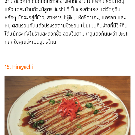
จานเดียวก็ได้ กินกับกับข้าวอย่างอื่นก็ดีงามไม่แพ้กัน ส่วนใหญ่
แล้วแต่ละบ้านก็จะมีสูตร Jushi ที่เป็นของตัวเอง แต่วัตถุดิบ
หลักๆ มักจะอยู่ที่ข้าว, สาหร่าย hijiki, เห็ดชิตาเกะ, แครอท และ
หมู ผสมรวมกันแล้วปรุงรสตามใจชอบ เป็นเมนูกินง่ายที่มีให้กิน
ได้แม้กระทั่งในร้านสะดวกซื้อ ลองไปตามหาดูแล้วกันนะว่า Jushi
ที่ถูกใจคุณน่ะเป็นสูตรไหน
15. Hirayachi