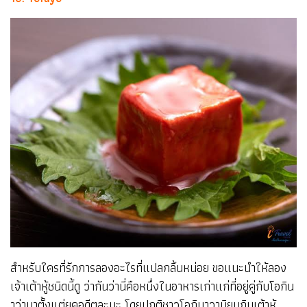
สำหรับใครที่รักการลองอะไรที่แปลกลิ้นหน่อย ขอแนะนำให้ลอง
เจ้าเต้าหู้ชนิดนี้ดู ว่ากันว่านี่คือหนึ่งในอาหารเก่าแก่ที่อยู่คู่กับโอกิน
าว่ามาตั้งแต่ยุคอดีตละนะ โดยปกติชาวโอกินาวานิยมกินเต้าหู้