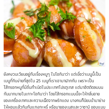
ยังคงวนเวียนอยู่กับเรื่องหมูๆ ในโอกินาว่า แต่เชื่อว่าเมนูนี้เป็น
เมนูที่กินง่ายที่สุดใน 25 เมนูที่เราเอามาฝากกัน เพราะเป็น
ไส้กรอกหมูที่มีถิ่นกำเนิดในประเทศโปรตุเกส แต่มาฮิตติดลมบน
กันมากมายในเกาะโอกินาว่า โดยไส้กรอกแบบนี้จะให้กลิ่นอาย
ของเครื่องเทศและความเผ็ดจากพริกแดง บางคนก็นิยมนำมาย่าง
ให้หอมแล้วกินกับแกงกะหรี่ หรือมายองเนสและวาซาบิ ชอบแบบ