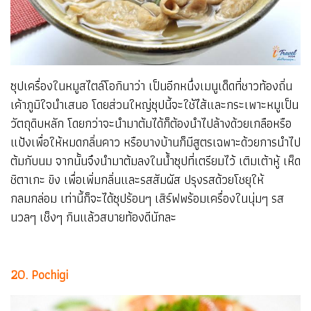
ซุปเครื่องในหมูสไตล์โอกินาว่า เป็นอีกหนึ่งเมนูเด็ดที่ชาวท้องถิ่น
เค้าภูมิใจนำเสนอ โดยส่วนใหญ่ซุปนี้จะใช้ไส้และกระเพาะหมูเป็น
วัตถุดิบหลัก โดยกว่าจะนำมาต้มได้ก็ต้องนำไปล้างด้วยเกลือหรือ
แป้งเพื่อให้หมดกลิ่นคาว หรือบางบ้านก็มีสูตรเฉพาะด้วยการนำไป
ต้มกับนม จากนั้นจึงนำมาต้มลงในน้ำซุปที่เตรียมไว้ เติมเต้าหู้ เห็ด
ชิตาเกะ ขิง เพื่อเพิ่มกลิ่นและรสสัมผัส ปรุงรสด้วยโชยุให้
กลมกล่อม เท่านี้ก็จะได้ซุปร้อนๆ เสิร์ฟพร้อมเครื่องในนุ่มๆ รส
นวลๆ เช็งๆ กินแล้วสบายท้องดีนักละ
20. Pochigi