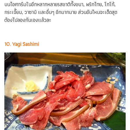
บนไอศกรีมในอีกหลากหลายรสชาติทั้งชบา, พริกไทย, โกโก้,
กระเจี๊ยบ, วาซาบิ และอื่นๆ อีกมากมาย ส่วนอันไหนจะเด็ดสุด
ต้องไปลองกันเองแล้วละ
10. Yagi Sashimi