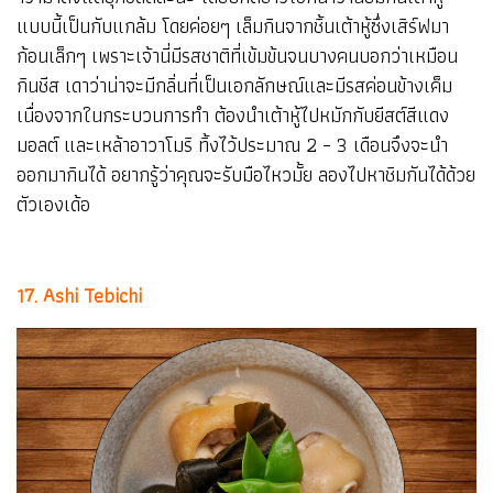
แบบนี้เป็นกับแกล้ม โดยค่อยๆ เล็มกินจากชิ้นเต้าหู้ซึ่งเสิร์ฟมา
ก้อนเล็กๆ เพราะเจ้านี่มีรสชาติที่เข้มข้นจนบางคนบอกว่าเหมือน
กินชีส เดาว่าน่าจะมีกลิ่นที่เป็นเอกลักษณ์และมีรสค่อนข้างเค็ม
เนื่องจากในกระบวนการทำ ต้องนำเต้าหู้ไปหมักกับยีสต์สีแดง
มอลต์ และเหล้าอาวาโมริ ทิ้งไว้ประมาณ 2 – 3 เดือนจึงจะนำ
ออกมากินได้ อยากรู้ว่าคุณจะรับมือไหวมั้ย ลองไปหาชิมกันได้ด้วย
ตัวเองเด้อ
17. Ashi Tebichi