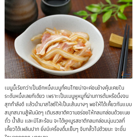
เมนูนี้เรียกว่าเป็นอีกหนึ่งเมนูที่คนไทยน่าจะค่อนข้างคุ้นเคยใน
ระดับหนึ่งเลยทีเดียว เพราะเป็นเมนูหูหมูที่ผ่านการต้มหรือนึ่งจน
สุกกำลังดี แล้วนำมาสไลซ์ให้เป็นเส้นบางๆ พอให้ได้เคี้ยวกันแบบ
สนุกสนานสู้ฟันนิดๆ เติมรสชาติความอร่อยให้กลมกล่อมด้วยเนย
ถั่ว น้ำส้ม และมิโสะร้อน จะได้หูหมูรสชาติกลมกล่อมนุ่มนวลที่
เคี้ยวได้เพลินปาก ยิ่งมีเครื่องดื่มเย็นๆ จิบกลั้วไปด้วยนะ จะชื่น