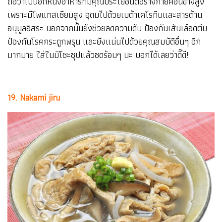
ถือว่าเป็นอีกหนึ่งอาหารที่มีคุณประโยชน์ต่อร่างกายค่อนข้างสูง
เพราะมีโพแทสเซียมสูง อุดมไปด้วยเบต้าเคโรทีนและสารต้าน
อนุมูลอิสระ นอกจากนั้นยังช่วยลดความดัน ป้องกันเส้นเลือดตีบ
ป้องกันโรคกระดูกพรุน และยังแน่นไปด้วยคุณสมบัติอื่นๆ อีก
มากมาย ใส่ในมิโซะซุปแล้วซดร้อนๆ นะ บอกได้เลยว่าดี๊ดี!
19. Nakami jiru