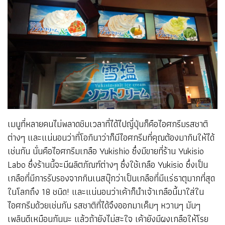
เมนูที่หลายคนไม่พลาดชิมเวลาที่ได้ไปญี่ปุ่นก็คือไอศกรีมรสชาติ
ต่างๆ และแน่นอนว่าที่โอกินาว่าก็มีไอศกรีมที่คุณต้องมากินให้ได้
เช่นกัน นั่นคือไอศกรีมเกลือ Yukishio ซึ่งมีขายที่ร้าน Yukisio
Labo ซึ่งร้านนี้จะมีผลิตภัณฑ์ต่างๆ ซึ่งใช้เกลือ Yukisio ซึ่งเป็น
เกลือที่มีการรับรองจากกินเนสบุ๊กว่าเป็นเกลือที่มีแร่ธาตุมากที่สุด
ในโลกถึง 18 ชนิด! และแน่นอนว่าเค้าก็นำเจ้าเกลือนี้มาใส่ใน
ไอศกรีมด้วยเช่นกัน รสชาติที่ได้จึงออกมาเค็มๆ หวานๆ มันๆ
เพลินดีเหมือนกันนะ แล้วถ้ายังไม่สะใจ เค้ายังมีผงเกลือให้โรย