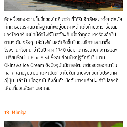
อีกหนึ่งของหวานขึ้นชื่อของโอกินาว่า ที่ได้รับอิทธิพลมาตั้งแต่สมัย
ที่ทหารอเมริกันมาตั้งฐานทัพอยู่บนเกาะนี้ แล้วถ้าบอกว่าชื่อเดิม
ของไอศกรีมชนิดนี้คือโฟร์โมสต์ละก็ เชื่อว่าทุกคนคงร้องอ๋อไป
ตามๆ กัน จริงๆ แล้วโฟร์โมสต์เกิดขึ้นในอเมริกาและมาตั้ง
โรงงานที่โอกินาว่าในปี ค.ศ.1948 ต่อมามีการขยายกิจการและ
เปลี่ยนชื่อเป็น Blue Seal ซึ่งคนส่วนใหญ่รู้จักกันในนาม
Okinawa Ice Cream ซึ่งปัจจุบันมีการพัฒนาต่อยอดออกมาใน
หลากหลายรูปแบบ และเปิดสาขาไปในหลายจังหวัดทั่วประเทศ
ญี่ปุ่น แล้วในเมื่อคุณไปถึงถิ่นกำเนิดต้นทางแล้วน่ะ ถ้าไม่ลองก็
เสียเที่ยวแล้วละ บอกเลย!
13. Mimiga