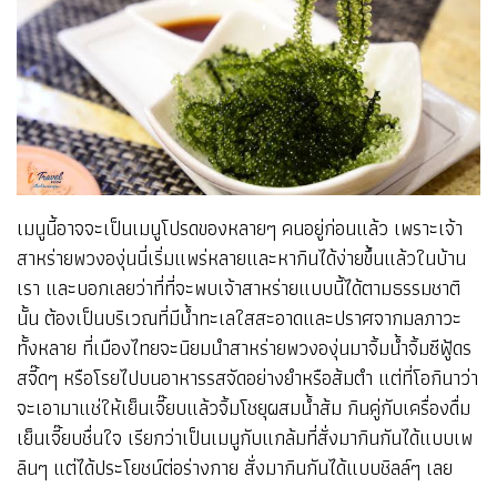
เมนูนี้อาจจะเป็นเมนูโปรดของหลายๆ คนอยู่ก่อนแล้ว เพราะเจ้า
สาหร่ายพวงองุ่นนี่เริ่มแพร่หลายและหากินได้ง่ายขึ้นแล้วในบ้าน
เรา และบอกเลยว่าที่ที่จะพบเจ้าสาหร่ายแบบนี้ได้ตามธรรมชาติ
นั้น ต้องเป็นบริเวณที่มีน้ำทะเลใสสะอาดและปราศจากมลภาวะ
ทั้งหลาย ที่เมืองไทยจะนิยมนำสาหร่ายพวงองุ่นมาจิ้มน้ำจิ้มซีฟู้ดร
สจี๊ดๆ หรือโรยไปบนอาหารรสจัดอย่างยำหรือส้มตำ แต่ที่โอกินาว่า
จะเอามาแช่ให้เย็นเจี๊ยบแล้วจิ้มโชยุผสมน้ำส้ม กินคู่กับเครื่องดื่ม
เย็นเจี๊ยบชื่นใจ เรียกว่าเป็นเมนูกับแกล้มที่สั่งมากินกันได้แบบเพ
ลินๆ แต่ได้ประโยชน์ต่อร่างกาย สั่งมากินกันได้แบบชิลล์ๆ เลย