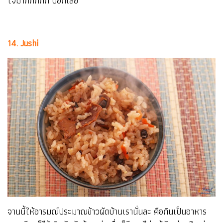
ใจมากกกกก บอกเลย
14. Jushi
จานนี้ให้อารมณ์ประมาณข้าวผัดบ้านเรานั่นละ คือกินเป็นอาหาร