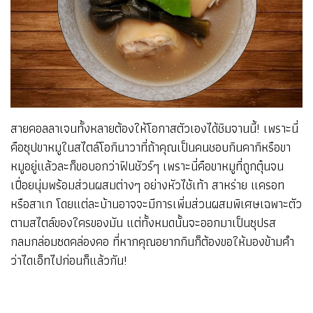
สายคอลลาเจนทั้งหลายต้องให้โอกาสตัวเองได้ชิมจานนี้! เพราะนี่
คือซุปขาหมูในสไตล์โอกินาวาที่ถ้าคุณเป็นคนชอบกินคากิหรือขา
หมูอยู่แล้วละก็ขอบอกว่าฟินชัวร์ๆ เพราะนี่คือขาหมูที่ถูกตุ๋นจน
เปื่อยนุ่มพร้อมส่วนผสมต่างๆ อย่างหัวไช้เท้า สาหร่าย แครอท
หรือสาเก โดยแต่ละบ้านอาจจะมีการเพิ่มส่วนผสมพิเศษเฉพาะตัว
ตามสไตล์ของใครของมัน แต่ทั้งหมดนั้นจะออกมาเป็นซุปรส
กลมกล่อมซดคล่องคอ ที่หากคุณอยากกินก็ต้องขอให้มองข้ามคำ
ว่าไดเอ็ทไปก่อนก็แล้วกัน!