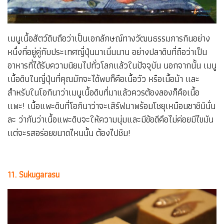
เมนูเนื้อสัตว์ดิบถือว่าเป็นเอกลักษณ์ทางวัฒนธรรมการกินอย่าง
หนึ่งที่อยู่คู่กับประเทศญี่ปุ่นมาเนิ่นนาน อย่างปลาดิบที่ถือว่าเป็น
อาหารที่ได้รับความนิยมไปทั่วโลกแล้วในปัจจุบัน นอกจากนั้น เมนู
เนื้อดิบในญี่ปุ่นที่คุณมักจะได้พบก็คือเนื้อวัว หรือเนื้อม้า และ
สำหรับในโอกินาว่าเมนูเนื้อดิบที่มาแล้วควรต้องลองก็คือเนื้อ
แพะ! เนื้อแพะดิบที่โอกินาว่าจะเสิร์ฟมาพร้อมโชยุเหมือนซาชิมินั่น
ละ ว่ากันว่าเนื้อแพะดิบจะให้ความนุ่มและมีข้อดีคือไม่ค่อยมีไขมัน
แต่จะรสอร่อยขนาดไหนนั้น ต้องไปชิม!
11. Sukugarasu