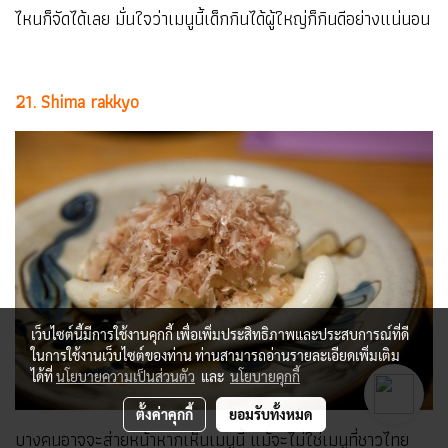
ไหนก็จัดได้เลย มั่นใจว่าเมนูนี้เด็กกินได้ผู้ใหญ่ก็กินดีอย่างแน่นอน
21. Shima rakkyo
เว็บไซต์นี้มีการใช้งานคุกกี้ เพื่อเพิ่มประสิทธิภาพและประสบการณ์ที่ดี
ในการใช้งานเว็บไซต์ของท่าน ท่านสามารถอ่านรายละเอียดเพิ่มเติม
ได้ที่
นโยบายความเป็นส่วนตัว
และ
นโยบายคุกกี้
ตั้งค่าคุกกี้
ยอมรับทั้งหมด
บางคนอาจจะส่ายหน้าหากเห็นเมนูนี้ แม้จะไม่ใช่เมนูที่ชาวไทย