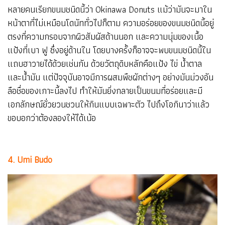
หลายคนเรียกขนมชนิดนี้ว่า Okinawa Donuts แม้ว่ามันจะมาใน
หน้าตาที่ไม่เหมือนโดนัททั่วไปก็ตาม ความอร่อยของขนมชนิดนี้อยู่
ตรงที่ความกรอบจากผิวสัมผัสด้านนอก และความนุ่มของเนื้อ
แป้งที่เบา ฟู ซึ่งอยู่ด้านใน โดยบางครั้งก็อาจจะพบขนมชนิดนี้ใน
แถบฮาวายได้ด้วยเช่นกัน ด้วยวัตถุดิบหลักคือแป้ง ไข่ น้ำตาล
และน้ำมัน แต่ปัจจุบันอาจมีการผสมพืชผักต่างๆ อย่างมันม่วงอัน
ลือชื่อของเกาะนี้ลงไป ทำให้มันยิ่งกลายเป็นขนมที่อร่อยและมี
เอกลักษณ์ยั่วยวนชวนให้กินแบบเฉพาะตัว ไปถึงโอกินาว่าแล้ว
ขอบอกว่าต้องลองให้ได้เน้อ
4. Umi Budo