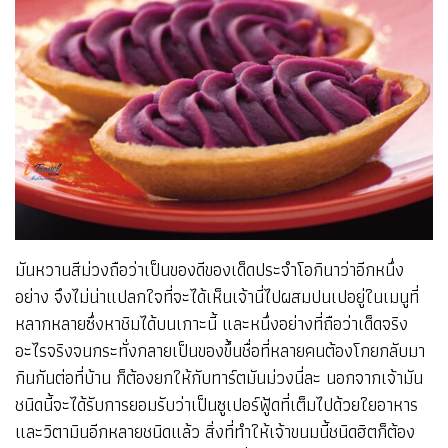
มันหวานสีม่วงถือว่าเป็นของดีของเด็ดประจำโอกินาว่าอีกหนึ่ง
อย่าง จึงไม่น่าแปลกใจที่จะได้เห็นเจ้านี่ไปผสมปนเปอยู่ในเมนูที่
หลากหลายซึ่งหาชิมได้บนเกาะนี้ และหนึ่งอย่างที่ถือว่าเด็ดจริง
อะไรจริงจนกระทั่งกลายเป็นของขึ้นชื่อที่หลายคนต้องโกยกลับมา
กินกันต่อที่บ้าน ก็ต้องยกให้กับทาร์ตมันม่วงนี่ละ นอกจากเจ้ามัน
ชนิดนี้จะได้รับการยอมรับว่าเป็นซูเปอร์ฟู้ดที่เต็มไปด้วยใยอาหาร
และวิตามินอีกหลายชนิดแล้ว สิ่งที่ทำให้เจ้าขนมนี้ชนิดฮิตก็ต้อง