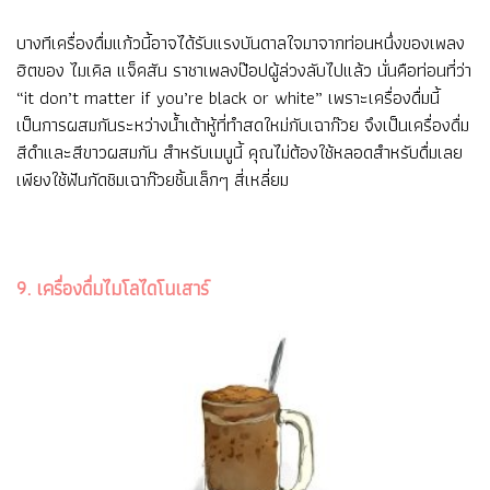
บางทีเครื่องดื่มแก้วนี้อาจได้รับแรงบันดาลใจมาจากท่อนหนึ่งของเพลง
ฮิตของ ไมเคิล แจ็คสัน ราชาเพลงป๊อปผู้ล่วงลับไปแล้ว นั่นคือท่อนที่ว่า
“it don’t matter if you’re black or white” เพราะเครื่องดื่มนี้
เป็นการผสมกันระหว่างน้ำเต้าหู้ที่ทำสดใหม่กับเฉาก๊วย จึงเป็นเครื่องดื่ม
สีดำและสีขาวผสมกัน สำหรับเมนูนี้ คุณไม่ต้องใช้หลอดสำหรับดื่มเลย
เพียงใช้ฟันกัดชิมเฉาก๊วยชิ้นเล็กๆ สี่เหลี่ยม
9. เครื่องดื่มไมโลไดโนเสาร์