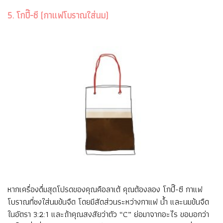
5. โกปี๊-ซี (กาแฟโบราณใส่นม)
หากเครื่องดื่มสุดโปรดของคุณคือลาเต้ คุณต้องลอง โกปี๊-ซี กาแฟ
โบราณที่ชงใส่นมข้นจืด โดยมีสัดส่วนระหว่างกาแฟ น้ำ และนมข้นจืด
ในอัตรา 3:2:1 และถ้าคุณสงสัยว่าตัว “C” ย่อมาจากอะไร ขอบอกว่า