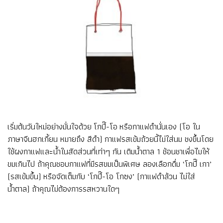
เริ่มต้นวันใหม่อย่างมั่นใจด้วย โกปี๊-โอ หรือกาแฟดำนั่นเอง (โอ ใน
ภาษาจีนฮกเกี้ยน หมายถึง สีดำ) กาแฟรสเข้มถ้วยนี้ไม่ใส่นม ชงขึ้นโดย
ใช้ผงกาแฟและน้ำในสัดส่วนที่เท่าๆ กัน เติมน้ำตาล 1 ช้อนชาเพื่อไมให้
ขมเกินไป ถ้าคุณชอบกาแฟที่มีรสขมเป็นพิเศษ ลองเลือกดื่ม ‘โกปี๊ เกา’
(รสเข้มขึ้น) หรือจัดเต็มกับ ‘โกปี๊-โอ โกซง’ (กาแฟดำล้วน ไม่ใส่
น้ำตาล) ถ้าคุณไม่ต้องการรสหวานใดๆ