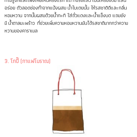
ที่ไม่รู้จักและเพิ่งเคยเห็นครั้งแรก แต่ ที่จริงแล้ว เป็นเครื่องดื่ม แสน
อร่อย ตัวลอดช่องทำจากแป้งผสม น้ำใบเตยนั้น ให้รสชาติดีและกลิ่น
หอมหวาน จากนั้นผสมด้วยน้ำกะทิ ใส่ถั่วแดงและน้ำแข็งบด แถมยัง
มี น้ำตาลมะพร้าว ที่ช่วยเพิ่มความหอมหวานมันได้รสชาติมากกว่าความ
หวานของคาราเมล
3. โกปี๊ (กาแฟโบราณ)