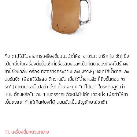
ที่ขาดไม่ได้ในรายการเครื่องดื่มแนะนำก็คือ ชาเตะห์ ตาริก (ชาชัก) ซึ่ง
เป็นหนึ่งในเครื่องดื่มมื้อเช้าที่มีชื่อเสียงและเป็นที่นิยมของสิงคโปร์ ผง
ชานี้ยังมีกลิ่นเครื่องเทศอย่างกระวานและขิงจางๆ ชงชาใส่น้ำตาลและ
นมข้นจืด เพื่อให้ได้รสชาติหวานมัน เมื่อได้น้ำชาแล้ว ก็ถึงขั้นตอน ‘ตา
ริก’ (ภาษามาเลย์แปลว่า ดึง) น้ำชาจะถูก “เทไปมา” ในระดับสูงเท่า
แขนเอื้อมหรือไม่เกิน 1 เมตรจากแก้วหนึ่งไปอีกแก้วหนึ่ง เพื่อทำให้ชา
เย็นลงและทำให้เกิดฟองที่ด้านบนอันเป็นสัญลักษณ์ชาชัก
11. เครื่องดื่มหยวนหยาง