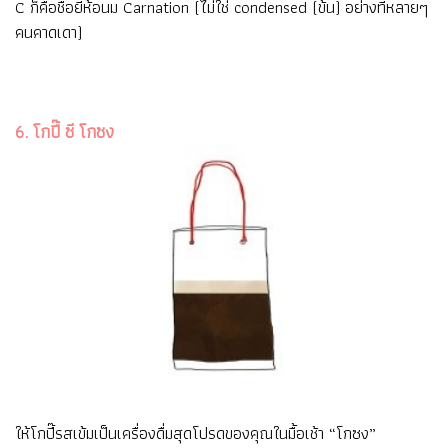
C ก็คือชื่อยี่ห้อนม Carnation (ไม่ใช่ condensed (ข้น) อย่างที่หลายๆ
คนคาดเดา)
6. โกปี๊ ซี โกซง
ให้โกปี๊รสเข้มเป็นเครื่องดื่มสุดโปรดของคุณในมื้อเช้า “โกซง”