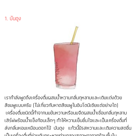
1. บันดุง
เรากำลังพูดถึงเครื่องดื่มผสมน้ำหวานกลิ่นกุหลาบและเติมแต่งด้วย
สีชมพูแบบครีม (ไม่เกี่ยวกับหาดสีชมพูในอินโดนีเซียแต่อย่างใด)
เครื่องดื่มชนิดนี้ทำจากนมข้นหวานหรือนมจืดผสมน้ำเชื่อมกลิ่นกุหลาบ
เสิร์ฟพร้อมน้ำแข็งก้อนเล็กๆ ทำให้หวานเย็นชื่นใจและเป็นเครื่องดื่มที่
ส่งกลิ่นหอมเหมือนดอกไม้ บันดุง แก้วนี้มีรสหวานและเติมความสดชื่น
เป็นเครื่องดื่มที่ช่วยดับกระหายท่ามกลางสภาพอากาศร้อนชื้นใน