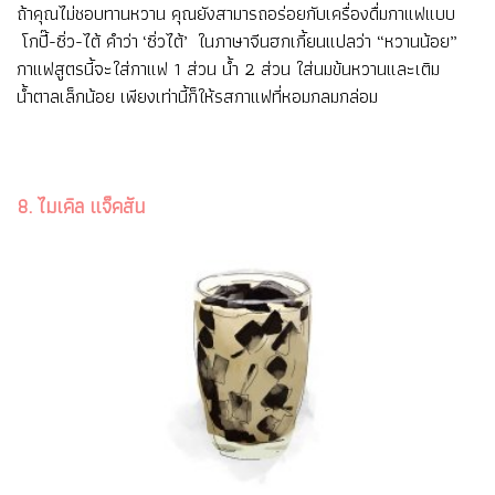
ถ้าคุณไม่ชอบทานหวาน คุณยังสามารถอร่อยกับเครื่องดื่มกาแฟแบบ
โกปี๊-ซิ่ว-ไต้ คำว่า ‘ซิ่วไต้’ ในภาษาจีนฮกเกี้ยนแปลว่า “หวานน้อย”
กาแฟสูตรนี้จะใส่กาแฟ 1 ส่วน น้ำ 2 ส่วน ใส่นมข้นหวานและเติม
น้ำตาลเล็กน้อย เพียงเท่านี้ก็ให้รสกาแฟที่หอมกลมกล่อม
8. ไมเคิล แจ็คสัน