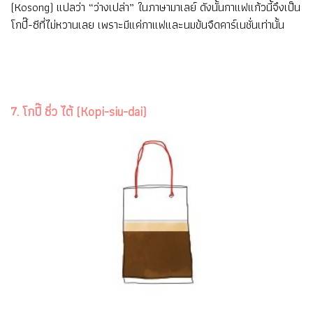
(Kosong) แปลว่า “ว่างเปล่า” ในภาษามาเลย์ ดังนั้นกาแฟแก้วนี้จึงเป็น
โกปี๊-ซีที่ไม่หวานเลย เพราะมีแค่กาแฟและนมข้นจืดคาร์เนชั่นเท่านั้น
7. โกปี๊ ซิ่ว ไต้ (Kopi-siu-dai)