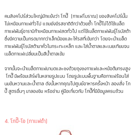
คนสิงคโปร์ส่วนใหญ่มักแย้งว่า โกปี๊ (กาแฟโบราณ) ของสิงคโปร์นั้น
ไม่เหมือนกาแฟทั่วไป แถมยังมีรสชาติดีกว่าด้วยซ้ำ โกปี๊ไม่ได้ใช้เมล็ด
กาแฟพันธุ์อาราบิก้าเหมือนกาแฟสดทั่วไป แต่ใช้เมล็ดกาแฟพันธุ์โรบัสต้า
ซึ่งมีความเป็นกรดมากกว่าเล็กน้อยและให้รสที่เข้มกว่า โดยจะนำเมล็ด
กาแฟพันธุ์โรบัสต้ามาคั่วในกระทะเหล็ก และใส่น้ำตาลและเนยเทียมจน
เมล็ดกาแฟเปลี่ยนเป็นสีน้ำตาลเข้ม
จากนั้นจะนำเมล็ดกาแฟมาบดและชงด้วยถุงชงกาแฟและหม้อต้มทรงสูง
โกปี๊ มีพร้อมเสิร์ฟในหลายรูปแบบ โดยรูปแบบพื้นฐานคือกาแฟร้อนใส่
นมข้นหวานและน้ำตาล ดังนั้นหากคุณไปศูนย์อาหารครั้งหน้า ลองสั่ง โก
ปี๊ สูตรอื่นๆ มาลองชิม หรืออ่าน คู่มือเกี่ยวกับ โกปี๊ที่มีข้อมูลครบถ้วน
4. โกปี๊-โอ (กาแฟดำ)