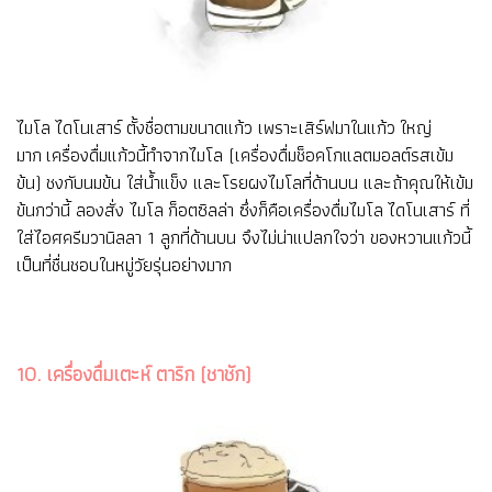
ไมโล ไดโนเสาร์ ตั้งชื่อตามขนาดแก้ว เพราะเสิร์ฟมาในแก้ว ใหญ่
มาก เครื่องดื่มแก้วนี้ทำจากไมโล (เครื่องดื่มช็อคโกแลตมอลต์รสเข้ม
ข้น) ชงกับนมข้น ใส่น้ำแข็ง และโรยผงไมโลที่ด้านบน และถ้าคุณให้เข้ม
ข้นกว่านี้ ลองสั่ง ไมโล ก็อตซิลล่า ซึ่งก็คือเครื่องดื่มไมโล ไดโนเสาร์ ที่
ใส่ไอศครีมวานิลลา 1 ลูกที่ด้านบน จึงไม่น่าแปลกใจว่า ของหวานแก้วนี้
เป็นที่ชื่นชอบในหมู่วัยรุ่นอย่างมาก
10. เครื่องดื่มเตะห์ ตาริก (ชาชัก)