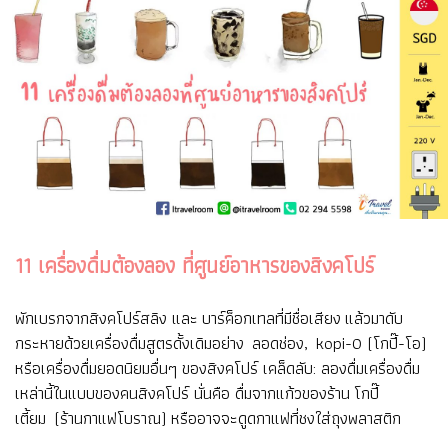
11 เครื่องดื่มต้องลอง ที่ศูนย์อาหารของสิงคโปร์
พักเบรกจากสิงคโปร์สลิง และ บาร์ค็อกเทลที่มีชื่อเสียง แล้วมาดับ
กระหายด้วยเครื่องดื่มสูตรดั้งเดิมอย่าง ลอดช่อง, kopi-O (โกปี๊-โอ)
หรือเครื่องดื่มยอดนิยมอื่นๆ ของสิงคโปร์ เคล็ดลับ: ลองดื่มเครื่องดื่ม
เหล่านี้ในแบบของคนสิงคโปร์ นั่นคือ ดื่มจากแก้วของร้าน โกปี๊
เตี้ยม (ร้านกาแฟโบราณ) หรืออาจจะดูดกาแฟที่ชงใส่ถุงพลาสติก