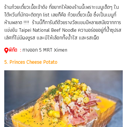
ร้านก๋วยเตี๋ยวเนื้อเจ้าดัง ที่อยากให้ลองร้านนี้เพราะเมนูเด็ดๆ ใน
ไต้หวันที่มักจะติดทุก list เลยก็คือ ก๋วยเตี๋ยวเนื้อ ซึ่งเป็นเมนูที่
ห้ามพลาด !!!! ร้านนี้ก็การันตีด้วยรางวัลแชมป์หลายสมัยจากการ
แข่งขัน Taipei National Beef Noodle ความอร่อยอยู่ที่น้ำซุปรส
เลิศที่ไม่มีผงชูรส และมีให้เลือกทั้งน้ำใส และรสเผ็ด
พิกัด :
ทางออก 5 MRT Ximen
5. Princes Cheese Potato