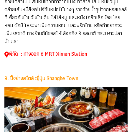
ก๋วยเตี๋ยวเป็นเส้นหมี่ขาวที่ทำจากแป้งข้าวสาลี เส้นเหนียวนุ่ม
คล้ายเส้นหมี่สิงคโปร์กับหน่อไม้บางๆ ราดด้วยน้ำซุปจากหอยเชลล์
ที่เคี่ยวกันข้ามวันข้ามคืน ใส่ไส้หมู และหนังไก่อีกเล็กน้อย โรย
หอม ผักชี โหระพาเพิ่มความหอม และพริกไทย หรือถ้าอยากจะ
เพิ่มรสชาติ ทางร้านก็มีซอสให้เลือกถึง 3 รสชาติ กระเพาะปลา
บ้านเรา
พิกัด : ทางออก 6 MRT Ximen Station
3. ปิ้งย่างสไตล์ ญี่ปุ่น Shanghe Town