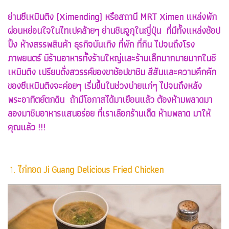
ย่านซีเหมินติง (Ximending) หรือสถานี MRT Ximen แหล่งพัก
ผ่อนหย่อนใจในไทเปคล้ายๆ ย่านชินจูกุในญี่ปุ่น ที่มีทั้งแหล่งช้อป
ปิ้ง ห้างสรรพสินค้า ธุรกิจบันเทิง ที่พัก ที่กิน ไปจนถึงโรง
ภาพยนตร์ มีร้านอาหารทั้งร้านใหญ่และร้านเล็กมากมายมากในซี
เหมินติง เปรียบดั่งสวรรค์ของขาช้อปขาชิม สีสันและความคึกคัก
ของซีเหมินติงจะค่อยๆ เริ่มขึ้นในช่วงบ่ายแก่ๆ ไปจนถึงหลัง
พระอาทิตย์ตกดิน ถ้ามีโอกาสได้มาเยือนแล้ว ต้องห้ามพลาดมา
ลองมาชิมอาหารแสนอร่อย ที่เราเลือกร้านเด็ด ห้ามพลาด มาให้
คุณแล้ว !!!
1.
ไก่ทอด Ji Guang Delicious Fried Chicken