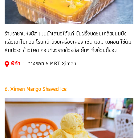
ร้านราชาแห่งชีส เมนูนำเสนอได้แก่ มันฝรั่งบดชุบเกล็ดขนมปัง
แล้วเอาไปทอด โรยหน้าด้วยเครื่องเคียง เช่น แฮม เบคอน ไข่ต้ม
สับปะรด ข้าวโพด ก่อนที่จะราดด้วยชีสเยิ้มๆ ถึงอ้วนก็ยอม
พิกัด :
ทางออก 6 MRT Ximen
6. Ximen Mango Shaved Ice