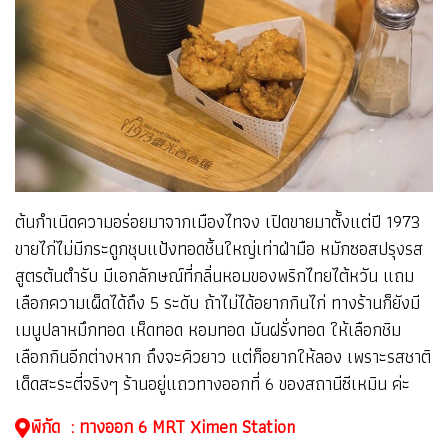
ต้นกำเนิดความอร่อยมาจากเมืองไทจง เปิดขายมาตั้งแต่ปี 1973
ขายไก่ไม่มีกระดูกชุบแป้งทอดชิ้นใหญ่เท่าฝ่ามือ หมักซอสปรุงรส
สูตรต้นตำรับ มีเอกลักษณ์ที่กลิ่นหอมของพริกไทยไต้หวัน แถม
เลือกความเผ็ดได้ถึง 5 ระดับ ถ้าไม่ได้อยากกินไก่ ทางร้านก็ยังมี
เมนูปลาหมึกทอด เห็ดทอด หอมทอด มันฝรั่งทอด ให้เลือกชิม
เลือกกินอีกต่างหาก ถึงจะคิวยาว แต่ก็อยากให้ลอง เพราะรสชาติ
เด็ดสะระตี่จริงๆ ร้านอยู่แถวทางออกที่ 6 ของสถานีซีเหมิน ค่ะ
พิกัด : ทางออก 6 MRT Ximen Station