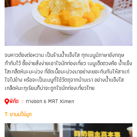
จบคาวต้องต่อหวาน เป็นร้านน้ำแข็งไส ทุกเมนูมีภาษาอังกฤษ
กำกับไว้ ซื้อง่ายสั่งง่ายเอาใจนักท่องเที่ยว เมนูเด็ดดวงคือ น้ำแข็ง
ไสเกล็ดหิมะมะม่วง ที่อัดเนื้อมะม่วงมาอย่างเยอะกินกันให้สาแก่
ใจไปข้าง หรือจะเป็นเมนูที่ใช้วัตถุจากบ้านเรา อย่างน้ำแข็งไส
เกล็ดหิมะทุเรียนก็น่าจะถูกใจนักท่องเที่ยวไทย
พิกัด :
ทางออก 6 MRT Ximen
7. ชานมไข่มุก