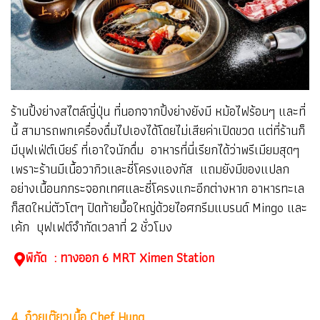
ร้านปิ้งย่างสไตล์ญี่ปุ่น ที่นอกจากปิ้งย่างยังมี หม้อไฟร้อนๆ และที่
นี้ สามารถพกเครื่องดื่มไปเองได้โดยไม่เสียค่าเปิดขวด แต่ที่ร้านก็
มีบุฟเฟ่ต์เบียร์ ที่เอาใจนักดื่ม อาหารที่นี่เรียกได้ว่าพรีเมียมสุดๆ
เพราะร้านมีเนื้อวากิวและซี่โครงแองกัส แถมยังมีของแปลก
อย่างเนื้อนกกระจอกเทศและซี่โครงแกะอีกต่างหาก อาหารทะเล
ก็สดใหม่ตัวโตๆ ปิดท้ายมื้อใหญ่ด้วยไอศกรีมแบรนด์ Mingo และ
เค้ก บุฟเฟต์จำกัดเวลาที่ 2 ชั่วโมง
พิกัด : ทางออก 6 MRT Ximen Station
4. ก๋วยเต๊ยวเนื้อ Chef Hung