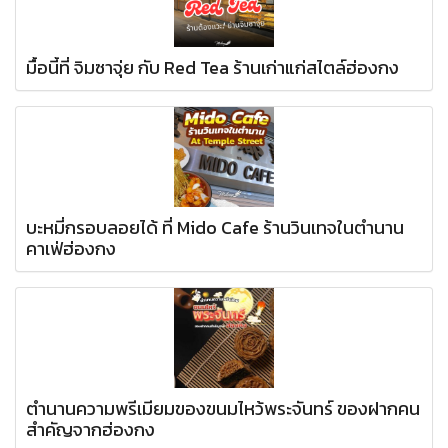
มื้อนี้ที่ จิมซาจุ่ย กับ Red Tea ร้านเก่าแก่สไตล์ฮ่องกง
บะหมี่กรอบลอยได้ ที่ Mido Cafe ร้านวินเทจในตำนาน
คาเฟ่ฮ่องกง
ตำนานความพรีเมียมของขนมไหว้พระจันทร์ ของฝากคน
สำคัญจากฮ่องกง