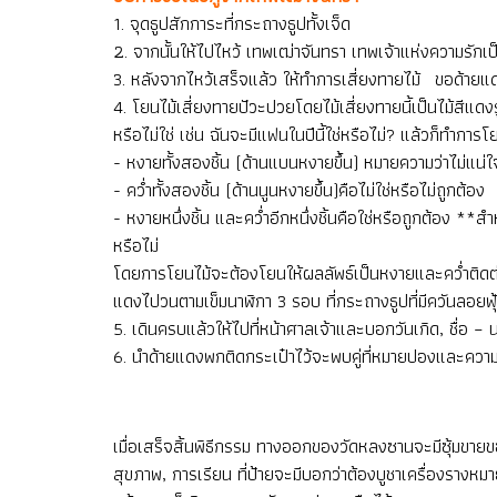
1. จุดธูปสักการะที่กระถางธูปทั้งเจ็ด
2. จากนั้นให้ไปไหว้ เทพเฒ่าจันทรา เทพเจ้าแห่งความรักเป็น
3. หลังจากไหว้เสร็จแล้ว ให้ทำการเสี่ยงทายไม้ ขอด้ายแดง
4. โยนไม้เสี่ยงทายปัวะปวยโดยไม้เสี่ยงทายนี้เป็นไม้สีแดง
หรือไม่ใช่ เช่น ฉันจะมีแฟนในปีนี้ใช่หรือไม่? แล้วก็ทำการโ
- หงายทั้งสองชิ้น (ด้านแบนหงายขึ้น) หมายความว่าไม่แน่ใ
- คว่ำทั้งสองชิ้น (ด้านนูนหงายขึ้น)คือไม่ใช่หรือไม่ถูกต้อง
- หงายหนึ่งชิ้น และคว่ำอีกหนึ่งชิ้นคือใช่หรือถูกต้อง *
หรือไม่
โดยการโยนไม้จะต้องโยนให้ผลลัพธ์เป็นหงายและคว่ำติดต่อกั
แดงไปวนตามเข็มนาฬิกา 3 รอบ ที่กระถางธูปที่มีควันลอยฟุ้ง 
5. เดินครบแล้วให้ไปที่หน้าศาลเจ้าและบอกวันเกิด, ชื่อ – น
6. นำด้ายแดงพกติดกระเป๋าไว้จะพบคู่ที่หมายปองและความ
เมื่อเสร็จสิ้นพิธีกรรม ทางออกของวัดหลงซานจะมีซุ้มขายขอ
สุขภาพ, การเรียน ที่ป้ายจะมีบอกว่าต้องบูชาเครื่องรางหมา