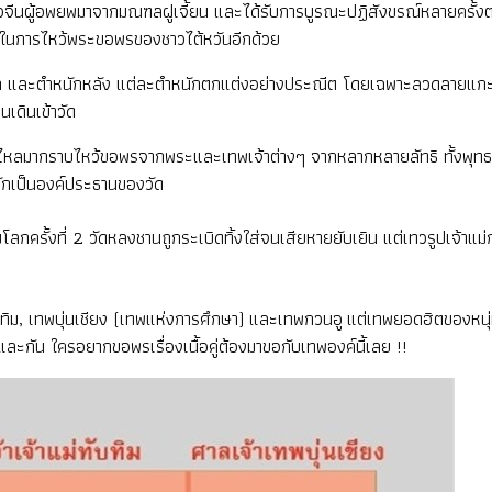
าวจีนผู้อพยพมาจากมณฑลฝูเจี้ยน และได้รับการบูรณะปฏิสังขรณ์หลายครั้งตา
ิยมในการไหว้พระขอพรของชาวไต้หวันอีกด้วย
ัก และตำหนักหลัง แต่ละตำหนักตกแต่งอย่างประณีต โดยเฉพาะลวดลายแกะสล
นเดินเข้าวัด
่งไหลมากราบไหว้ขอพรจากพระและเทพเจ้าต่างๆ จากหลากหลายลัทธิ ทั้งพุทธ 
ลักเป็นองค์ประธานของวัด
โลกครั้งที่ 2 วัดหลงชานถูกระเบิดทิ้งใส่จนเสียหายยับเยิน แต่เทวรูปเจ้าแม
ทิม, เทพบุ่นเชียง (เทพแห่งการศึกษา) และเทพกวนอู แต่เทพยอดฮิตของหนุ่
ันและกัน ใครอยากขอพรเรื่องเนื้อคู่ต้องมาขอกับเทพองค์นี้เลย !!