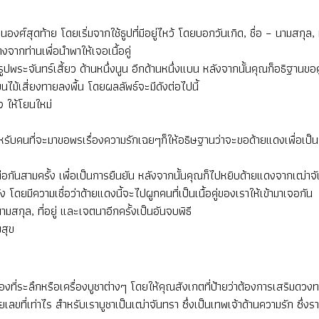
องศ์สุดท้าย โดยเริ่มจากใช้ธูปที่มีอยู่ไหว้ โดยบอกวันเกิด, ชื่อ – นามสกุล,
จากท่านเพื่อนำพาให้เจอเนื้อคู่
รูปพระจันทร์เสี้ยว ด้านหนึ่งนูน อีกด้านหนึ่งแบน หลังจากนั้นคุณก็อธิฐานข
ยนไม้เสี่ยงทายลงพื้น โดยผลลัพธ์จะมีดังต่อไปนี้
จ ให้โยนใหม่
*สำหรับคนที่จะมาขอพรเรื่องความรักเฉยๆก็ให้อธิษฐานว่าจะขอด้ายแดงเพื่อเป็น
นสามครั้ง เพื่อเป็นการยืนยัน หลังจากนั้นคุณก็ไปหยิบด้ายแดงจากเฒ่าจันทรา
โดยมีความเชื่อว่าด้ายแดงนี้จะไปผูกคนที่เป็นเนื้อคู่ของเราให้เข้ามาเจอกัน
ามสกุล, ที่อยู่ และเจตนาอีกครั้งเป็นอันจบพิธี
สุข
งที่ระลึกหรือเครื่องบูชาต่างๆ โดยให้คุณสังเกตที่ป้ายว่าต้องการเสริมดวง
ยเลขที่เท่าไร สำหรับเราบูชาเป็นเฒ่าจันทรา ซึ่งเป็นเทพเจ้าด้านความรัก ซึ่