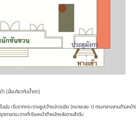
น้า (ฝั่งเดียวกับน้ำตก)
ในผัง เริ่มจากกระถางธูปเจ้าแม่กวนอิม (หมายเลข 1) ตรงกลางลานด้านหน้าต
ะจุดตามกระถางที่เรียงหน้าตำหนักหลังตามลำดับ