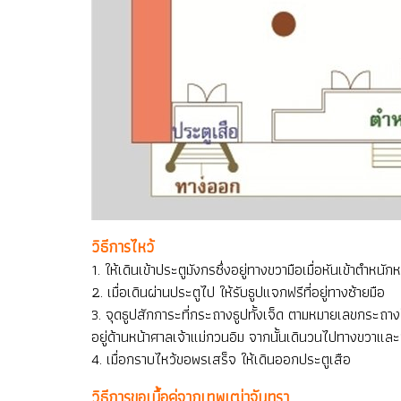
วิธีการไหว้
1. ให้เดินเข้าประตูมังกรซึ่งอยู่ทางขวามือเมื่อหันเข้าตำหนักห
2. เมื่อเดินผ่านประตูไป ให้รับธูปแจกฟรีที่อยู่ทางซ้ายมือ
3. จุดธูปสักการะที่กระถางธูปทั้งเจ็ด ตามหมายเลขกระถาง
อยู่ด้านหน้าศาลเจ้าแม่กวนอิม จากนั้นเดินวนไปทางขวาแล
4. เมื่อกราบไหว้ขอพรเสร็จ ให้เดินออกประตูเสือ
วิธีการขอเนื้อคู่จากเทพเฒ่าจันทรา