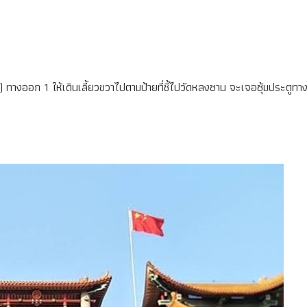
งออก 1 ให้เดินเลี้ยวขวาไปตามป้ายที่ชี้ไปวัดหลงซาน จะเจอซุ้มประตูทางเข