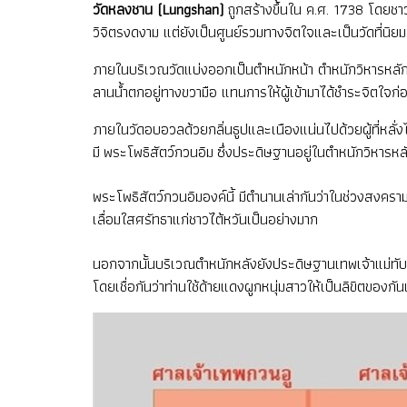
วัดหลงชาน (Lungshan)
ถูกสร้างขึ้นใน ค.ศ. 1738 โดยช
วิจิตรงดงาม แต่ยังเป็นศูนย์รวมทางจิตใจและเป็นวัดที่น
ภายในบริเวณวัดแบ่งออกเป็นตำหนักหน้า ตำหนักวิหารหล
ลานน้ำตกอยู่ทางขวามือ แทนการให้ผู้เข้ามาได้ชำระจิตใจก่อ
ภายในวัดอบอวลด้วยกลิ่นธูปและเนืองแน่นไปด้วยผู้ที่หลั
มี พระโพธิสัตว์กวนอิม ซึ่งประดิษฐานอยู่ในตำหนักวิหารห
พระโพธิสัตว์กวนอิมองค์นี้ มีตำนานเล่ากันว่าในช่วงสงคราม
เลื่อมใสศรัทธาแก่ชาวไต้หวันเป็นอย่างมาก
นอกจากนั้นบริเวณตำหนักหลังยังประดิษฐานเทพเจ้าแม่ทับ
โดยเชื่อกันว่าท่านใช้ด้ายแดงผูกหนุ่มสาวให้เป็นลิขิตของก