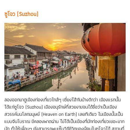
ซูโจว (Suzhou)
ลองออกมาดูเมืองท่องเที่ยวใกล้ๆ เซี่ยงไฮ้กันบ้างดีกว่า เมืองแรกนั้น
ได้แก่ซูโจว (Suzhou) เมืองอนุรักษ์ที่สวยงามจนได้ชื่อว่าเป็นเมือง
สวรรค์บนโลกมนุษย์ (Heaven on Earth) เลยทีเดียว ในเมืองนั้นเป็น
แบบจีนโบราณ มีคลองพาดผ่าน ไม่ได้เป็นเมืองที่นักท่องเที่ยวเยอะมาก
นัก ทำให้เพื่อนๆ ยังสามารถพบเห็นวิถีชีวิตของผู้คนในซูโจวได้ สถานที่