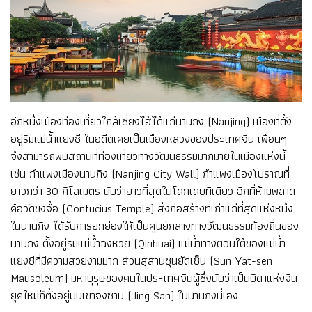
อีกหนึ่งเมืองท่องเที่ยวใกล้เซี่ยงไฮ้ได้แก่นานกิง (Nanjing) เมืองที่ตั้ง
อยู่ริมแม่น้ำแยงซี ในอดีตเคยเป็นเมืองหลวงของประเทศจีน เพื่อนๆ
จึงสามารถพบสถานที่ท่องเที่ยวทางวัฒนธรรมมากมายในเมืองแห่งนี้
เช่น กำแพงเมืองนานกิง (Nanjing City Wall) กำแพงเมืองโบราณที่
ยาวกว่า 30 กิโลเมตร นับว่ายาวที่สุดในโลกเลยทีเดียว อีกที่ห้ามพลาด
คือวัดขงจื้อ (Confucius Temple) สิ่งก่อสร้างที่เก่าแก่ที่สุดแห่งหนึ่ง
ในนานกิง ได้รับการยกย่องให้เป็นศูนย์กลางทางวัฒนธรรมท้องถิ่นของ
นานกิง ตั้งอยู่ริมแม่น้ำฉิงหวย (Qinhuai) แม่น้ำทางตอนใต้ของแม่น้ำ
แยงซีที่มีความสวยงามมาก ส่วนสุสานซุนยัดเซ็น (Sun Yat-sen
Mausoleum) มหาบุรุษของคนในประเทศจีนผู้ซึ่งนับว่าเป็นบิดาแห่งจีน
ยุคใหม่ก็ตั้งอยู่บนเขาจิงซาน (Jing San) ในนานกิงนี่เอง