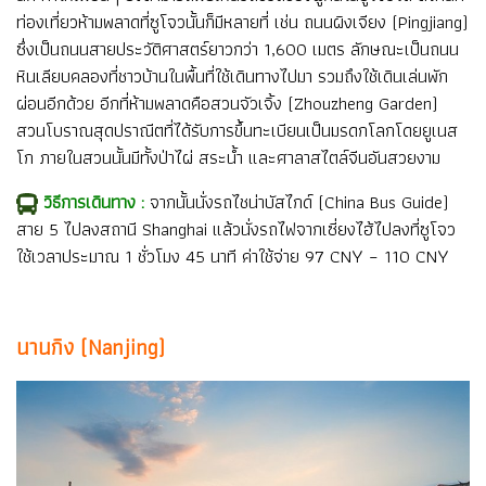
ท่องเที่ยวห้ามพลาดที่ซูโจวนั้นก็มีหลายที่ เช่น ถนนผิงเจียง (Pingjiang)
ซึ่งเป็นถนนสายประวัติศาสตร์ยาวกว่า 1,600 เมตร ลักษณะเป็นถนน
หินเลียบคลองที่ชาวบ้านในพื้นที่ใช้เดินทางไปมา รวมถึงใช้เดินเล่นพัก
ผ่อนอีกด้วย อีกที่ห้ามพลาดคือสวนจัวเจิ้ง (Zhouzheng Garden)
สวนโบราณสุดปราณีตที่ได้รับการขึ้นทะเบียนเป็นมรดกโลกโดยยูเนส
โก ภายในสวนนั้นมีทั้งป่าไผ่ สระน้ำ และศาลาสไตล์จีนอันสวยงาม
วิธีการเดินทาง :
จากนั้นนั่งรถไชน่าบัสไกด์ (China Bus Guide)
สาย 5 ไปลงสถานี Shanghai แล้วนั่งรถไฟจากเซี่ยงไฮ้ไปลงที่ซูโจว
ใช้เวลาประมาณ 1 ชั่วโมง 45 นาที ค่าใช้จ่าย 97 CNY – 110 CNY
นานกิง (Nanjing)