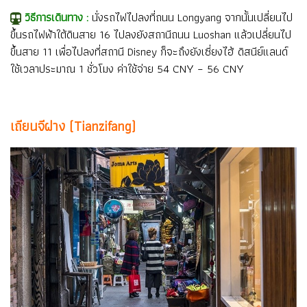
วิธีการเดินทาง :
นั่งรถไฟไปลงที่ถนน Longyang จากนั้นเปลี่ยนไป
ขึ้นรถไฟฟ้าใต้ดินสาย 16 ไปลงยังสถานีถนน Luoshan แล้วเปลี่ยนไป
ขึ้นสาย 11 เพื่อไปลงที่สถานี Disney ก็จะถึงยังเซี่ยงไฮ้ ดิสนีย์แลนด์
ใช้เวลาประมาณ 1 ชั่วโมง ค่าใช้จ่าย 54 CNY – 56 CNY
เถียนจีฝาง (Tianzifang)