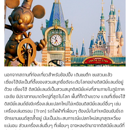
นอกจากสถานที่ท่องเที่ยวสำหรับช้อปปิ้ง เดินชมตึก ชมสวนแล้ว
เซี่ยงไฮ้ยังเป็นที่ตั้งของสวนสนุกชื่อดังระดับโลกอย่างดิสนีย์แลนด์อยู่
ด้วย เซี่ยงไฮ้ ดิสนีย์แลนด์เป็นสวนสนุกดิสนีย์แห่งที่สามภายในภูมิภาค
เอเชีย มีปราสาทขนาดใหญ่ที่สุดในโลก พื้นที่ก็กว้างขวาง แถมที่เซี่ยงไฮ้
ดิสนีย์แลนด์ยังมีเครื่องเล่นแปลกใหม่ไม่เหมือนดิสนีย์แลนด์อื่นๆ เช่น
เครื่องเล่นตรอน (Tron) รถไฟฟ้าที่เพื่อนๆ ต้องนั่งในท่าเหมือนขับขี่รถ
จักรยานยนต์สุดล้ำอยู่ นับเป็นประสบการณ์แปลกใหม่สนุกสุดเหวี่ยง
แน่นอน ส่วนเครื่องเล่นอื่นๆ ที่เพื่อนๆ อาจหลงรักมาจากดิสนีย์แลนด์ที่