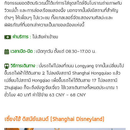
กิจกรรมยอดฮิตบริเวณนี้ได้แก่การใส่ชุดสไตล์จีนโบราณถ่ายภาพกับ
วิวแม่น้ำ และการล่องเรือชมสองฝั่ง นอกจากนั้นยังมีสถานที่สำคัญ
ต่างๆ ให้เพื่อนๆ ไปแวะชม ทั้งแกลเลอรี่จัดแสดงงานศิลปะและ
พิพิธภัณฑ์ที่บอกเล่าความเป็นมาของเมืองแห่งนี้
ค่าบริการ :
ไม่เสียค่าเข้าชม
เวลาเปิด-ปิด :
เปิดทุกวัน ตั้งแต่ 08.30–17.00 น.
วิธีการเดินทาง :
นั่งรถไฟไปลงที่ถนน Longyang จากนั้นเปลี่ยนไป
ขึ้นรถไฟฟ้าใต้ดินสาย 2 ไปลงยังสถานี Shanghai Hongquiao แล้ว
เปลี่ยนไปสถานี Hongqiao เพื่อขึ้นรถไฟใต้ดินสาย 17 ไปลงสถานี
Zhujiajiao ก็จะถึงยังจูเจียเจี่ยว ใช้เวลาเดินทางทั้งหมดประมาณ 1
ชั่วโมง 40 นาที ค่าใช้จ่าย 63 CNY – 68 CNY
เซี่ยงไฮ้ ดิสนีย์แลนด์ (Shanghai Disneyland)