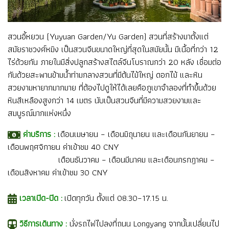
สวนอี้หยวน (Yuyuan Garden/Yu Garden) สวนที่สร้างมาตั้งแต่
สมัยราชวงศ์หมิง เป็นสวนจีนขนาดใหญ่ที่สุดในสมัยนั้น มีเนื้อที่กว่า 12
ไร่ด้วยกัน ภายในมีสิ่งปลูกสร้างสไตล์จีนโบราณกว่า 20 หลัง เชื่อมต่อ
กันด้วยสะพานข้ามน้ำท่ามกลางสวนที่มีต้นไม้ใหญ่ ดอกไม้ และหิน
สวยงามหายากมากมาย ที่ต้องไปดูให้ได้เลยคือภูเขาจำลองที่ทำขึ้นด้วย
หินสีเหลืองสูงกว่า 14 เมตร นับเป็นสวนจีนที่มีความสวยงามและ
สมบูรณ์มากแห่งหนึ่ง
ค่าบริการ :
เดือนเมษายน – เดือนมิถุนายน และเดือนกันยายน –
เดือนพฤศจิกายน ค่าเข้าชม 40 CNY
เดือนธันวาคม – เดือนมีนาคม และเดือนกรกฎาคม –
เดือนสิงหาคม ค่าเข้าชม 30 CNY
เวลาเปิด-ปิด :
เปิดทุกวัน ตั้งแต่ 08.30–17.15 น.
วิธีการเดินทาง :
นั่งรถไฟไปลงที่ถนน Longyang จากนั้นเปลี่ยนไป