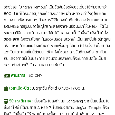
วัดจิ้งอัน (Jing’an Temple) เป็นวัดจีนชื่อดังของเซี่ยงไฮ้ที่มีอายุกว่า
800 ปี แต่ได้รับการบูรณะด้วยงบกว่าพันล้านหยวน ทำให้ดูใหม่และ
สวยงามอลังการมากๆ ด้วยการใช้สีทองเป็นสีหลักของวัด แถมภายใน
ยังมีพระพุทธรูปขนาดใหญ่ที่แกะสลักจากหินอ่อนพม่าให้เพื่อนๆ ได้ไป
ชมความวิจิตรและไปกราบไหว้กันได้ นอกจากนั้นวัดจิ้งอันยังเป็นที่ตั้ง
ของหยกแห่งความโชคดี (Lucky Jade Stone) เป็นหยกชิ้นใหญ่ที่ผู้คน
เชื่อว่าหากได้แตะแล้วจะโชคดี หากเพื่อนๆ ได้แวะไปวัดจิ้งอันก็อย่าลืม
แวะไปแตะหยกชิ้นนี้ด้วยนะ วัดแห่งนี้ตอนกลางวันสีทองก็จะสะท้อน
กับแสงอาทิตย์เป็นประกาย ส่วนตอนกลางคืนก็จะมีการเปิดไฟเป็นสี
ทองสว่างไสวทั้งวัด สวยงามมากเช่นกัน
ค่าบริการ :
50 CNY
เวลาเปิด-ปิด :
เปิดทุกวัน ตั้งแต่ 07.30–17.00 น.
วิธีการเดินทาง :
นั่งรถไฟไปลงที่ถนน Longyang จากนั้นเปลี่ยนไป
ขึ้นรถไฟฟ้าใต้ดินสาย 2 หรือ 7 ไปลงยังสถานี Jing’an Temple ก็จะ
ถึงยังวัดจิ้งอัน ใช้เวลาเดินทางทั้งหมด 50 นาที ค่าใช้จ่าย 55 CNY –