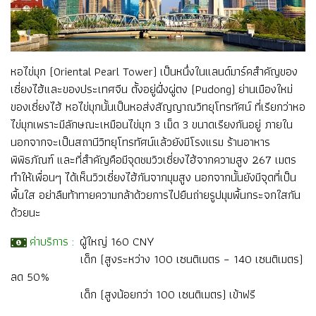
หอไข่มุก (Oriental Pearl Tower) เป็นหนึ่งในแลนด์มาร์คสำคัญของ
เซี่ยงไฮ้และของประเทศจีน ตั้งอยู่ฝั่งผู่ตง (Pudong) ย่านเมืองใหม่
ของเซี่ยงไฮ้ หอไข่มุกนั้นเป็นหอส่งสัญญาณวิทยุโทรทัศน์ ที่เรียกว่าหอ
ไข่มุกเพราะมีลักษณะเหมือนไข่มุก 3 เม็ด 3 ขนาดเรียงกันอยู่ ภายใน
นอกจากจะเป็นสถานีวิทยุโทรทัศน์แล้วยังมีโรงแรม ร้านอาหาร
พิพิธภัณฑ์ และที่สำคัญคือมีจุดชมวิวเซี่ยงไฮ้จากความสูง 267 เมตร
ทำให้เพื่อนๆ ได้เห็นวิวเซี่ยงไฮ้กันจากมุมสูง นอกจากนั้นยังมีจุดที่เป็น
พื้นใส อย่าลืมท้าทายความกล้าด้วยการไปยืนถ่ายรูปมุมพื้นกระจกใสกัน
ด้วยนะ
ค่าบริการ :
ผู้ใหญ่ 160 CNY
เด็ก (สูงระหว่าง 100 เซนติเมตร – 140 เซนติเมตร)
ลด 50%
เด็ก (สูงน้อยกว่า 100 เซนติเมตร) เข้าฟรี