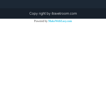
Copy right by itravelroom.com
Powered by
MakeWebEasy.com