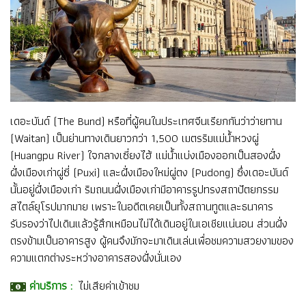
เดอะบันด์ (The Bund) หรือที่ผู้คนในประเทศจีนเรียกกันว่าว่ายทาน
(Waitan) เป็นย่านทางเดินยาวกว่า 1,500 เมตรริมแม่น้ำหวงผู่
(Huangpu River) ใจกลางเซี่ยงไฮ้ แม่น้ำแบ่งเมืองออกเป็นสองฝั่ง
ฝั่งเมืองเก่าผู่ซี่ (Puxi) และฝั่งเมืองใหม่ผู่ตง (Pudong) ซึ่งเดอะบันด์
นั้นอยู่ฝั่งเมืองเก่า ริมถนนฝั่งเมืองเก่ามีอาคารรูปทรงสถาปัตยกรรม
สไตล์ยุโรปมากมาย เพราะในอดีตเคยเป็นทั้งสถานทูตและธนาคาร
รับรองว่าไปเดินแล้วรู้สึกเหมือนไม่ได้เดินอยู่ในเอเชียแน่นอน ส่วนฝั่ง
ตรงข้ามเป็นอาคารสูง ผู้คนจึงมักจะมาเดินเล่นเพื่อชมความสวยงามของ
ความแตกต่างระหว่างอาคารสองฝั่งนั่นเอง
ค่าบริการ :
ไม่เสียค่าเข้าชม