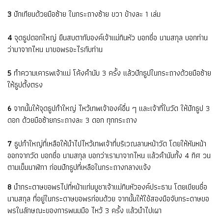
3
ปักเทียนด้วยมือซ้าย ในกระถางซ้าย ขวา ข้างละ 1 เล่ม
4
จุดธูปดอกใหญ่ ยืนสบตากับองค์เจ้าแม่ทินหัว บอกชื่อ นามสกุล บอกท่าน
ว่ามาจากไหน มาขอพรอะไรกับท่าน
5
ทำความเคารพเจ้าแม่ โค้งคำนับ 3 ครั้ง แล้วปักธูปในกระถางด้วยมือซ้าย
ให้ธูปตั้งตรง
6
จากนั้นให้จุดธูปกำใหญ่ ไหว้เทพเจ้าองค์อื่น ๆ และเจ้าที่ในวัด ให้ปักธูป 3
ดอก ด้วยมือซ้ายกระถางละ 3 ดอก ทุกกระถาง
7
ธูปกำใหญ่ที่เหลือให้นำไปไหว้เทพเจ้าที่บริเวณลานหน้าวัด โดยให้หันหน้า
ออกจากวัด บอกชื่อ นามสกุล บอกว่าเรามาจากไหน แล้วคำนับทั้ง 4 ทิศ วน
ตามเข็มนาฬิกา ก่อนปักธูปที่เหลือในกระถางกลางแจ้ง
8
นำกระดาษขอพรไปที่หน้าแท่นบูชาเจ้าแม่ทินหัวองค์ประธาน โดยเขียนชื่อ
นามสกุล ที่อยู่ในกระดาษขอพรก่อนด้วย จากนั้นให้ใช้สองมือจับกระดาษขอ
พรในลักษณะของการพนมมือ ไหว้ 3 ครั้ง แล้วนำไปเผา