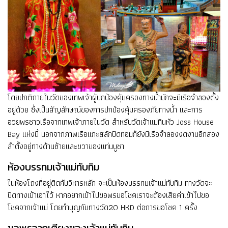
โดยปกติภายในวัดของเทพเจ้าผู้ปกป้องคุ้มครองทางน้ำมักจะมีเรือจำลองตั้ง
อยู่ด้วย ซึ่งเป็นสัญลักษณ์ของการปกป้องคุ้มครองภัยทางน้ำ และการ
อวยพรชาวเรือจากเทพเจ้าภายในวัด สำหรับวัดเจ้าแม่ทินหัว Joss House
Bay แห่งนี้ นอกจากภาพเรือแกะสลักปิดทอมก็ยังมีเรือจำลองงดงามอีกสอง
ลำตั้งอยู่ทางด้านซ้ายและขวาของแท่นบูชา
ห้องบรรทมเจ้าแม่ทับทิม
ในห้องโถงที่อยู่ติดกับวิหารหลัก จะเป็นห้องบรรทมเจ้าแม่ทับทิม ทางวัดจะ
ปิดทางเข้าเอาไว้ หากอยากเข้าไปขอพรขอโชคเราจะต้องเสียค่าเข้าไปขอ
โชคจากเจ้าแม่ โดยทำบุญกับทางวัด20 HKD ต่อการขอโชค 1 ครั้ง
ขอพรจากเตียงของเจ้าแม่ทับทิม