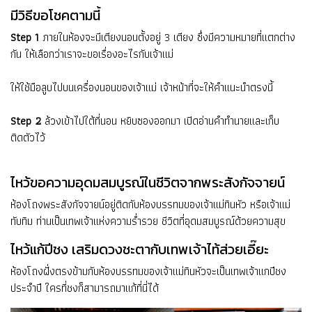
มีวิธีขอโชคตามนี้
Step 1
ภายในห้องจะมีเตียงนอนตั้งอยู่ 3 เตียง ซึ่งมีความหมายที่แตกต่าง
กัน ให้เลือกว่าเราจะขอเรื่องอะไรกับเจ้าแม่
ให้ใช้มือลูบไปบนเครื่องนอนของเจ้าแม่ เจ้าหน้าที่จะให้คำแนะนำตรงนี้
Step 2
ล้วงเข้าไปใต้ที่นอน หยิบซองออกมา เปิดอ่านคำทำนายและเก็บ
ติดตัวไว้
ไหว้ขอความอุดมสมบูรณ์ในชีวิตจากพระสังกัจจายน์
ห้องโถงพระสังกัจจายน์อยู่ติดกับห้องบรรทมของเจ้าแม่ทินหัว หรือเจ้าแม่
ทับทิม ท่านเป็นเทพเจ้าแห่งความร่ำรวย ชีวิตที่อุดมสมบูรณ์ด้วยความสุข
ไหว้แก้ปีชง เสริมดวงชะตากับเทพเจ้าไท้ส่วยเอี๊ยะ
ห้องโถงฝั่งตรงข้ามกับห้องบรรทมของเจ้าแม่ทินหัวจะเป็นเทพเจ้าแกปีชง
ประจำปี ใครที่ชงก็สามารถมาแก้ที่นี่ได้