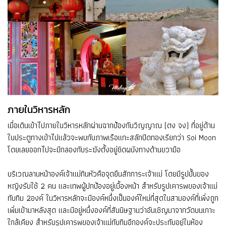
ภายในวิหารหลัก
เมื่อเดินเข้าไปภายในวิหารหลักผ่านฉากป้องกันวิญญาณ (ตง จง) ที่อยู่ด้าน
ในประตูทางเข้าไปแล้วจะพบกับภาพเรือแกะสลักปิดทองเรียกว่า Soi Moon
โดยเลยออกไปจะมีกลองกับระฆังตั้งอยู่ชิดผนังทางด้านขวามือ
บริเวณลานหน้าองค์เจ้าแม่ทินหัวคือจุดยืนสักการะเจ้าแม่ โดยมีรูปปั้นของ
หญิงรับใช้ 2 คน และเทพผู้ปกป้องอยู่เบื้องหน้า สำหรับรูปเคารพของเจ้าแม่
ทับทิม 2องค์ ในวิหารหลักจะมีองค์หนึ่งเป็นองค์ใหม่ที่สุดในสามองค์ที่เพิ่งถูก
เพิ่มเข้ามาหลังสุด และมีอยู่หนึ่งองค์ที่สันนิษฐานว่าอันเชิญมาจากวัดบนเกาะ
ใกล้เคียง สำหรับรูปเคารพของเจ้าแม่ทับทิมอีกองค์จะประทับอยู่ในห้อง