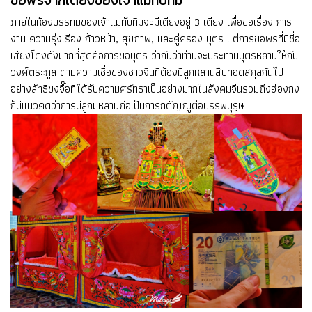
ภายในห้องบรรทมของเจ้าแม่ทับทิมจะมีเตียงอยู่ 3 เตียง เพื่อขอเรื่อง การ
งาน ความรุ่งเรือง ก้าวหน้า, สุขภาพ, และคู่ครอง บุตร แต่การขอพรที่มีชื่อ
เสียงโด่งดังมากที่สุดคือการขอบุตร ว่ากันว่าท่านจะประทานบุตรหลานให้กับ
วงศ์ตระกูล ตามความเชื่อของชาวจีนที่ต้องมีลูกหลานสืบทอดสกุลกันไป
อย่างลัทธิขงจื๊อที่ได้รับความศรัทธาเป็นอย่างมากในสังคมจีนรวมถึงฮ่องกง
ก็มีแนวคิดว่าการมีลูกมีหลานถือเป็นการกตัญญูต่อบรรพบุรุษ