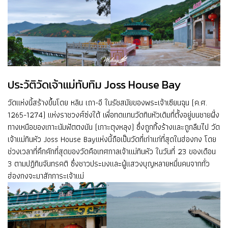
ประวัติวัดเจ้าแม่ทับทิม Joss House Bay
วัดแห่งนี้สร้างขึ้นโดย หลิน เถา-อี ในรัชสมัยของพระเจ้าเซียนฉุน (ค.ศ.
1265-1274) แห่งราชวงศ์ซ่งใต้ เพื่อทดแทนวัดทินหัวเดิมที่ตั้งอยู่บนชายฝั่ง
ทางเหนือของเกาะนัมฟัตตงมัน (เกาะตุงหลุง) ซึ่งถูกทิ้งร้างและถูกลืมไป วัด
เจ้าแม่ทินหัว Joss House Bayแห่งนี้ถือเป็นวัดที่เก่าแก่ที่สุดในฮ่องกง โดย
ช่วงเวลาที่คึกคักที่สุดของวัดคือเทศกาลเจ้าแม่ทินหัว ในวันที่ 23 ของเดือน
3 ตามปฏิทินจันทรคติ ซึ่งชาวประมงและผู้แสวงบุญหลายหมื่นคนจากทั่ว
ฮ่องกงจะมาสักการะเจ้าแม่