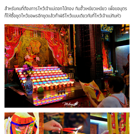
สำหรับคนที่ต้องการไหว้เจ้าแม่ดอกไม้ทอง กิมฮั้วเหนียวเหนียว เพื่อขอบุตร
ก็ให้ซื้อชุดไหว้ขอพรอีกชุดแล้วทำพิธีไหว้แบบเดียวกับที่ไหว้เจ้าแม่ทินหัว