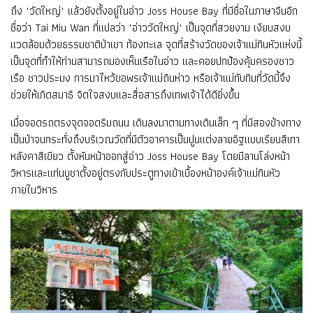
ถึง "วัดใหญ่" แล้วยังตั้งอยู่ในอ่าว Joss House Bay ที่มีชื่อในภาษาจีนอีก
ชื่อว่า Tai Miu Wan ที่แปลว่า "อ่าววัดใหญ่" เป็นจุดที่สวยงาม เงียบสงบ
แวดล้อมด้วยธรรมชาติป่าเขา ท้องทะเล จุดที่สร้างวัดของเจ้าแม่ทินหัวแห่งนี้
เป็นจุดที่ทำให้ท่านสามารถมองเห็นเรือในอ่าว และคอยปกป้องคุ้มครองชาว
เรือ ชาวประมง การมาไหว้ขอพรเจ้าแม่ถินห่าว หรือเจ้าแม่ทับทิมที่วัดนี้จึง
ช่วยให้เกิดสมาธิ จิตใจสงบและสื่อสารถึงเทพเจ้าได้ดียิ่งขึ้น
เมื่อจอดรถตรงจุดจอดริมถนน เดินลงมาตามทางเดินเล็ก ๆ ที่มีสองข้างทาง
เป็นป่าจนกระทั่งถึงบริเวณวัดที่มีตัวอาคารเป็นปูนแต่งลายอิฐแบบเรียบสีเทา
หลังคาสีเขียว ตั้งหันหน้าออกสู่อ่าว Joss House Bay โดยมีลานโล่งหน้า
วิหารและแท่นบูชาตั้งอยู่ตรงกับประตูทางเข้าเบื้องหน้าองค์เจ้าแม่ทินหัว
ภายในวิหาร