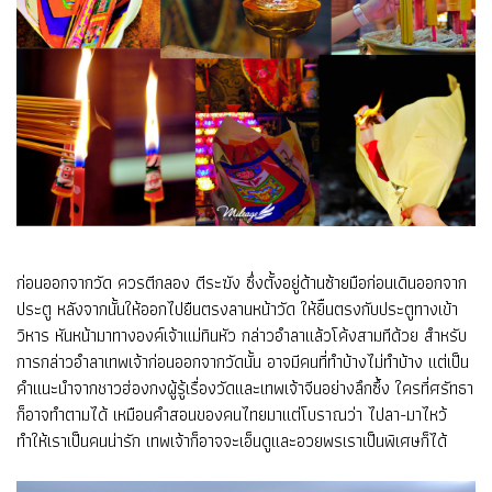
ก่อนออกจากวัด ควรตีกลอง ตีระฆัง ซึ่งตั้งอยู่ด้านซ้ายมือก่อนเดินออกจาก
ประตู หลังจากนั้นให้ออกไปยืนตรงลานหน้าวัด ให้ยิืนตรงกับประตูทางเข้า
วิหาร หันหน้ามาทางองค์เจ้าแม่ทินหัว กล่าวอำลาแล้วโค้งสามทีด้วย สำหรับ
การกล่าวอำลาเทพเจ้าก่อนออกจากวัดนั้น อาจมีคนที่ทำบ้างไม่ทำบ้าง แต่เป็น
คำแนะนำจากชาวฮ่องกงผู้รู้เรื่องวัดและเทพเจ้าจีนอย่างลึกซึ้ง ใครที่ศรัทธา
ก็อาจทำตามได้ เหมือนคำสอนของคนไทยมาแต่โบราณว่า ไปลา-มาไหว้
ทำให้เราเป็นคนน่ารัก เทพเจ้าก็อาจจะเอ็นดูและอวยพรเราเป็นพิเศษก็ได้