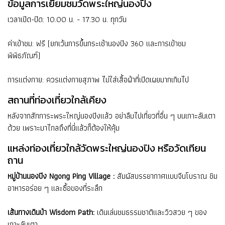
ข้อมูลการเยี่ยมชมวัดพระใหญ่นองปิง
เวลาเปิด-ปิด: 10.00 น. - 17.30 น. ทุกวัน
ค่าเข้าชม: ฟรี (ยกเว้นการขึ้นกระเช้านองปิง 360 และการเข้าชม
พิพิธภัณฑ์)
การแต่งกาย: ควรแต่งกายสุภาพ ไม่ใส่เสื้อผ้าที่เปิดเผยมากเกินไป
สถานที่ท่องเที่ยวใกล้เคียง
หลังจากสักการะพระใหญ่นองปิงแล้ว อย่าลืมไปเที่ยวที่อื่น ๆ บนเกาะลันเตา
ด้วย เพราะมาไกลถึงที่นี่แล้วก็ต้องให้คุ้ม
แหล่งท่องเที่ยวใกล้วัดพระใหญ่นองปิง หรือวัดเทียน
ถาน
หมู่บ้านนองปิง Ngong Ping Village :
สัมผัสบรรยากาศแบบจีนโบราณ ชิม
อาหารอร่อย ๆ และซื้อของที่ระลึก
เส้นทางเดินป่า Wisdom Path:
เดินเล่นชมธรรมชาติและวิวสวย ๆ ของ
เกาะลันเตา