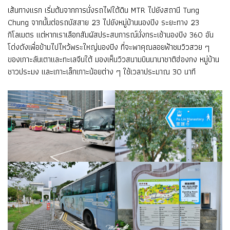
เส้นทางแรก เริ่มต้นจากการนั่งรถไฟใต้ดิน MTR ไปยังสถานี Tung
Chung จากนั้นต่อรถบัสสาย 23 ไปยังหมู่บ้านนองปิง ระยะทาง 23
กิโลเมตร แต่หากเราเลือกสัมผัสประสบการณ์นั่งกระเช้านองปิง 360 อัน
โด่งดังเพื่อข้ามไปไหว้พระใหญ่นองปิง ที่จะพาคุณลอยฟ้าชมวิวสวย ๆ
ของเกาะลันเตาและทะเลจีนใต้ มองเห็นวิวสนามบินนานาชาติฮ่องกง หมู่บ้าน
ชาวประมง และเกาะเล็กเกาะน้อยต่าง ๆ ใช้เวลาประมาณ 30 นาที