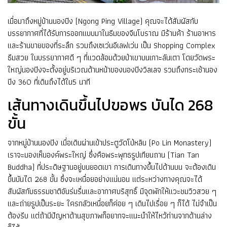
เมื่อมาถึงหมู่บ้านนองปิง (Ngong Ping Village) คุณจะได้สัมผัสกับ
บรรยากาศที่ได้รับการออกแบบมาในธีมของจีนโบราณ มีร้านค้า ร้านอาหาร
และร้านขายของที่ระลึก รวมถึงเซเว่นอีเลฟเว่น เป็น Shopping Complex
ธีมสวย ในบรรยากาศดี ๆ ที่แวดล้อมด้วยป่าเขาบนเกาะลันเตา โดยวัดพระ
ใหญ่นองปิงจะตั้งอยู่บริเวณด้านหน้าของนองปิงวิลเลจ รวมถึงกระเช้านอง
ปิง 360 ที่เดินถึงได้ใน5 นาที
เส้นทางเดินขึ้นไปขอพร บันได 268
ขั้น
จากหมู่บ้านนองปิง เมื่อเดินผ่านเข้าประตูวัดโป่หลิน (Po Lin Monastery)
เราจะมองเห็นองค์พระใหญ่ ซึ่งคือพระพุทธรูปเทียนถาน (Tian Tan
Buddha) ที่ประดิษฐานอยู่บนยอดเขา การเดินทางขึ้นไปด้านบน จะต้องเดิน
ขึ้นบันได 268 ขั้น ซึ่งจะเหนื่อยอย่างแน่นอน แต่ระหว่างทางคุณจะได้
สัมผัสกับธรรมชาติอันร่มรื่นและอากาศบริสุทธิ์ มีจุดพักให้แวะชมวิวสวย ๆ
และถ่ายรูปเป็นระยะ ใครกลัวเหนื่อยก็ค่อย ๆ เดินไปเรื่อย ๆ ก็ได้ ไม่จำเป็น
ต้องรีบ แต่ถ้ามีปัญหาด้านสุขภาพก็อยากจะแนะนำให้ไหว้ท่านจากด้านล่าง