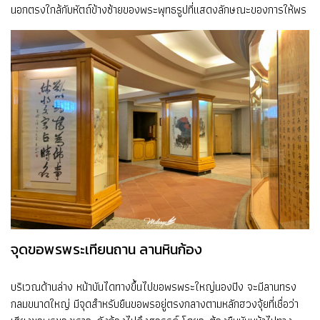
นอกตรงใกล้กับหัตถ์ข้างซ้ายของพระพุทธรูปที่แสดงลักษณะของการให้พร
จุดขอพรพระเทียนถาน ลานหินก้อง
บริเวณด้านล่าง หน้าบันไดทางขึ้นไปขอพรพระใหญ่นองปิง จะมีลานทรง
กลมขนาดใหญ่ มีจุดสำหรับยืนขอพรอยู่ตรงกลางตามหลักฮวงจุ้ยที่เชื่อว่า