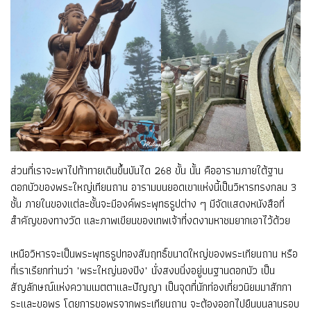
ส่วนที่เราจะพาไปท้าทายเดินขึ้นบันได 268 ขั้น นั้น คืออารามภายใต้ฐาน
ดอกบัวของพระใหญ่เทียนถาน อารามบนยอดเขาแห่งนี้เป็นวิหารทรงกลม 3
ชั้น ภายในของแต่ละชั้นจะมีองค์พระพุทธรูปต่าง ๆ มีจัดแสดงหนังสือที่
สำคัญของทางวัด และภาพเขียนของเทพเจ้าที่งดงามหาชมยากเอาไว้ด้วย
เหนือวิหารจะเป็นพระพุทธรูปทองสัมฤทธิ์ขนาดใหญ่ของพระเทียนถาน หรือ
ที่เราเรียกท่านว่า "พระใหญ่นองปิง" นั่งสงบนิ่งอยู่บนฐานดอกบัว เป็น
สัญลักษณ์แห่งความเมตตาและปัญญา เป็นจุดที่นักท่องเที่ยวนิยมมาสักกา
ระและขอพร โดยการขอพรจากพระเทียนถาน จะต้องออกไปยืนบนลานรอบ