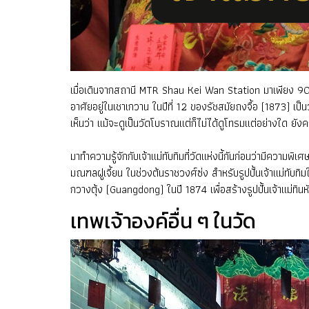
เมื่อเดินจากสถานี MTR Shau Kei Wan Station มาเพียง 90 เ
อาศัยอยู่ในเชาเกวาน ในปีที่ 12 ของรัชสมัยถงจื้อ (1873) เป็
เห็นว่า แม้จะดูเป็นวัดโบราณแต่ก็ไม่ได้ดูโทรมแต่อย่างใด ยังค
มาทำความรู้จักกับเจ้าแม่ทับทิมที่วัดแห่งนี้กันก่อนว่ามีความพิ
มณฑลฝูเจี้ยน ในช่วงต้นราชวงศ์ซ่ง สำหรับรูปปั้นเจ้าแม่ทับทิม
กวางตุ้ง (Guangdong) ในปี 1874 เพื่อสร้างรูปปั้นเจ้าแม่ทินหัว
เทพเจ้าองค์อื่น ๆ ในวัด