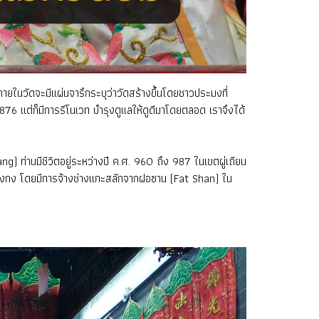
ยในวัดจะมีแผ่นจารึกระบุว่าวัดสร้างขึ้นโดยชาวประมงที่
 1876 แต่ก็มีการรีโนเวท บำรุงดูแลให้ดูดีมาโดยตลอด เราจึงได้
Niang) ท่านมีชีวิตอยู่ระหว่างปี ค.ศ. 960 ถึง 987 ในเขตผู่เถียน
สุดในฮ่องกง โดยมีการจ้างช่างแกะสลักจากฝอซาน (Fat Shan) ใน