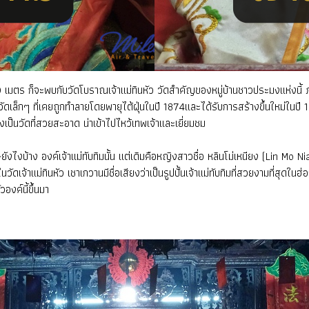
มตร ก็จะพบกับวัดโบราณเจ้าแม่ทินหัว วัดสำคัญของหมู่บ้านชาวประมงแห่งนี้ ภา
นวัดเล็กๆ ที่เคยถูกทำลายโดยพายุไต้ฝุ่นในปี 1874และได้รับการสร้างขึ้นใหม่ในปี
งเป็นวัดที่สวยสะอาด น่าเข้าไปไหว้เทพเจ้าและเยี่ยมชม
เศษยังไงบ้าง องค์เจ้าแม่ทับทิมนั้น แต่เดิมคือหญิงสาวชื่อ หลินโม่เหนียง (Lin Mo 
ในวัดเจ้าแม่ทินหัว เชาเกวานมีชื่อเสียงว่าเป็นรูปปั้นเจ้าแม่ทับทิมที่สวยงามที่
องค์นี้ขึ้นมา