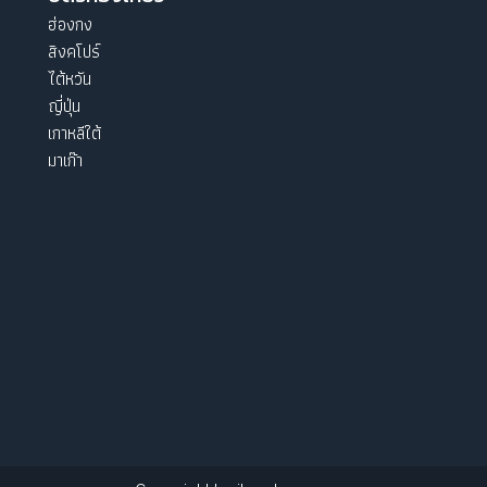
ฮ่องกง
สิงคโปร์
ไต้หวัน
ญี่ปุ่น
เกาหลีใต้
มาเก๊า