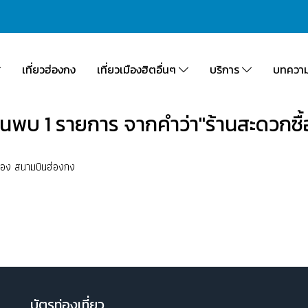
เที่ยวฮ่องกง
เที่ยวเมืองฮิตอื่นๆ
บริการ
บทควา
้นพบ 1 รายการ จากคำว่า"ร้านสะดวกซื้
ยเอง สนามบินฮ่องกง
บัตรท่องเที่ยว