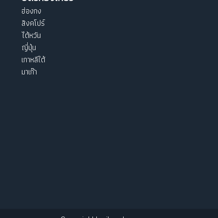
ฮ่องกง
สิงคโปร์
ไต้หวัน
ญี่ปุ่น
เกาหลีใต้
มาเก๊า