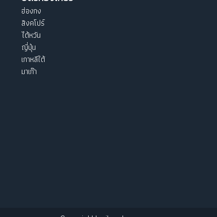
ฮ่องกง
สิงคโปร์
ไต้หวัน
ญี่ปุ่น
เกาหลีใต้
มาเก๊า