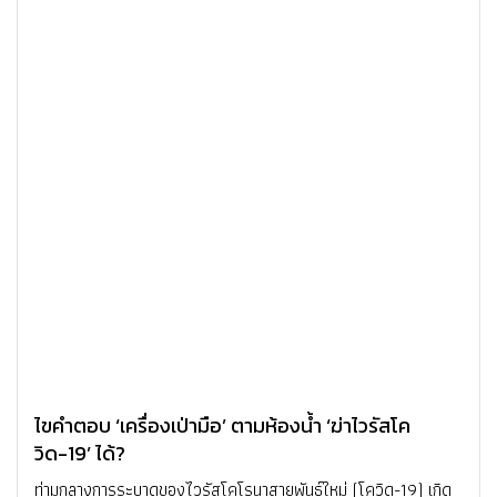
ไขคำตอบ ‘เครื่องเป่ามือ’ ตามห้องน้ำ ‘ฆ่าไวรัสโค
วิด-19’ ได้?
ท่ามกลางการระบาดของไวรัสโคโรนาสายพันธุ์ใหม่ (โควิด-19) เกิด