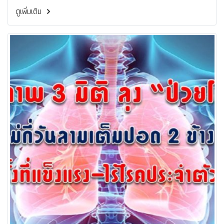
ครอบครัว ขอโชค ขอลาภ ของาน ขอแฟน ขอแล้วสำเร็จ ส่งเรื่อง
ดูเพิ่มเติม
ราวมาแชร์ประสบการณ์ผ่านทาง Facebook การท่องเที่ยวมาเก๊า
ประจำประเทศไทย เริ่มตั้งแต่วันนี้ ไปจนถึง 31 กรกฎาคม 2563 นี้
เรื่องราวไหนโดนใจที่สุด รับไปเลยตั๋วเครื่องบิน ไป-กลับเที่ยวมาเก๊า
แถมได้ขอพรเพิ่มกันแบบฟินๆ จำนวน 1 รางวัล (รางวัลละ 2 ที่นั่ง)
มูลค่ารวม 30,000 บาท (สามารถใช้เดินทางได้ก่อน 31 ธันวาคม
2564) โดยจะประกาศผลผู้โชคดีทางแฟนเพจ การท่องเที่ยวมาเก๊า
ประจำประเทศไทย ในวันที่ 7 สิงหาคม พ.ศ. 2563 เวลา 18.00 น.
เป็นต้นไป