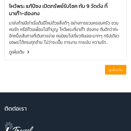
ไหว้พระ แก้ปีชง เปิดทรัพย์รับโชค กับ 9 วัดดัง ที่
มาเก๊า-ฮ่องกง
มาส่งท้ายปีเก่าเริ่มต้นปีใหม่ด้วยสิ่งดีๆ อย่างการชวนครอบครัว ชวน
คนรัก หรือก๊วนเพื่อนไปทำบุญ ไหว้พระที่มาเก๊า ฮ่องกง กันดีกว่าค่ะ
อีกหนึ่งเส้นทางที่เดินทางง่าย คนนิยมไปเที่ยวกันเยอะมากๆ ทริปเดียว
ขอพรได้ครบทุกด้าน ไม่ว่าจะเป็น การงาน การเงิน ความรัก
ครอบครัว รวมไปถึงการแก้ปีชง ใครอยากรวยต้องไม่พลาด! เพราะ
ดูเพิ่มเติม
วัดดังเหล่านี้มีมหาเศรษฐีหรือนักธุรกิจมาขอพรแล้วรวยๆ เฮงๆ กันไป
เยอะเลยนะ มาดูกันว่าวัดไหนนิยมไปขอพรเรื่องอะไรกันบ้าง ตามมิส
ไมลเลจมาเลยค่าา
ดูเพิ่มเติม
ติ
ดต่อเรา