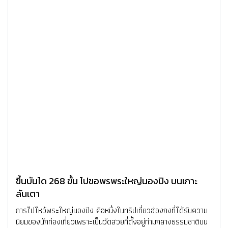
ขึ้นบันได 268 ขั้น ไปขอพรพระใหญ่นองปิง บนเกาะ
ลันเตา
การไปไหว้พระใหญ่นองปิง คือหนึ่งในทริปเที่ยวฮ่องกงที่ได้รับความ
นิยมของนักท่องเที่ยวเพราะเป็นวัดสวยที่ตั้งอยู่ท่ามกลางธรรมชาติบน