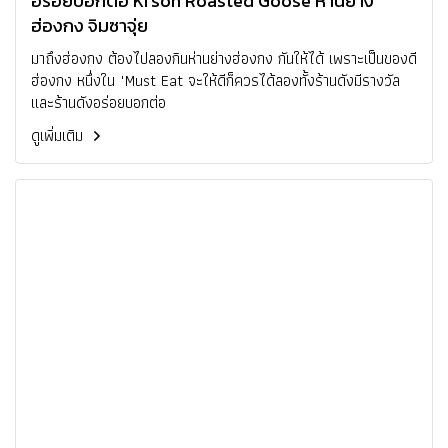
อร่อยบอกต่อ Ki'son Roasted Goose ห่านย่าง
ฮ่องกง จิมซาจุ่ย
มาถึงฮ่องกง ต้องไปลองกินห่านย่างฮ่องกง กันให้ได้ เพราะเป็นของดี
ฮ่องกง หนึ่งใน "Must Eat จะให้ดีก็ควรได้ลองทั้งร้านดังมีรางวัล
และร้านดังอร่อยบอกต่อ
ดูเพิ่มเติม