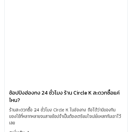
ช้อปปิงฮ่องกง 24 ชั่วโมง ร้าน Circle K สะดวกซื้อแค่
ไหน?
ร้านสะดวกซื้อ 24 ชั่วโมง Circle K ในฮ่องกง ถือได้ว่ามีของกิน
ของใช้ที่หลากหลายจนสายช้อปจำเป็นต้องเตรียมใจเปย์แหลกกันเอาไว้
เลย