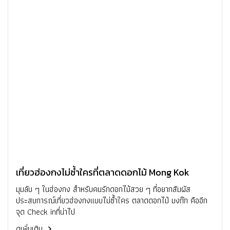
เที่ยวฮ่องกงไม่ซ้ำใครที่ตลาดดอกไม้ Mong Kok
มุมลับ ๆ ในฮ่องกง สำหรับคนรักดอกไม้สวย ๆ ที่อยากสัมผัส
ประสบการณ์เที่ยวฮ่องกงแบบไม่ซ้ำใคร ตลาดดอกไม้ มงก๊ก คืออีก
จุด Check inที่น่าไป
ดูเพิ่มเติม