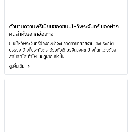
ตำนานความพรีเมียมของขนมไหว้พระจันทร์ ของฝาก
คนสำคัญจากฮ่องกง
ขนมไหว้พระจันทร์ฮ่องกงมักจะมีลวดลายที่สวยงามและประณีต
บรรจง บ้างก็ประทับตราด้วยตัวอักษรจีนมงคล บ้างก็ตกแต่งด้วย
สีสันสดใส ทำให้ขนมดูน่ากินยิ่งขึ้น
ดูเพิ่มเติม