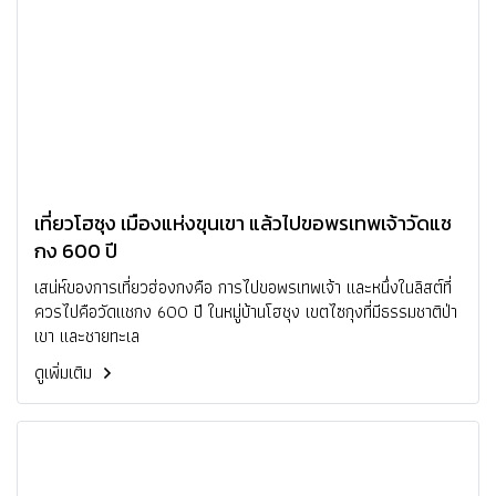
เที่ยวโฮชุง เมืองแห่งขุนเขา แล้วไปขอพรเทพเจ้าวัดแช
กง 600 ปี
เสน่ห์ของการเที่ยวฮ่องกงคือ การไปขอพรเทพเจ้า และหนึ่งในลิสต์ที่
ควรไปคือวัดแชกง 600 ปี ในหมู่บ้านโฮชุง เขตไซกุงที่มีธรรมชาติป่า
เขา และชายทะเล
ดูเพิ่มเติม