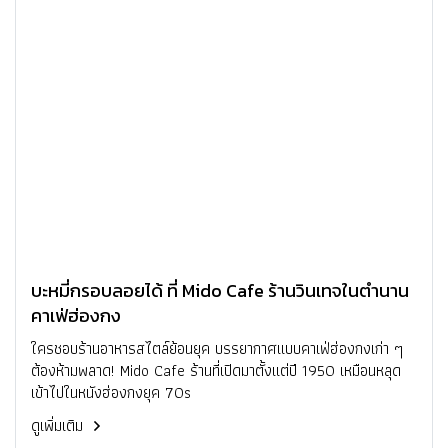
บะหมี่กรอบลอยได้ ที่ Mido Cafe ร้านวินเทจในตำนาน
คาเฟ่ฮ่องกง
ใครชอบร้านอาหารสไตล์ย้อนยุค บรรยากาศแบบคาเฟ่ฮ่องกงเก่า ๆ
ต้องห้ามพลาด! Mido Cafe ร้านที่เปิดมาตั้งแต่ปี 1950 เหมือนหลุด
เข้าไปในหนังฮ่องกงยุค 70s
ดูเพิ่มเติม