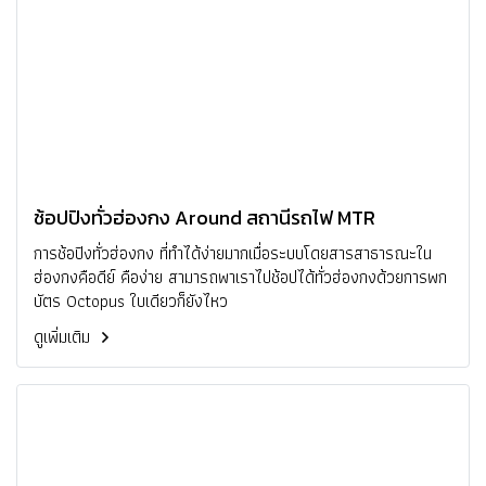
ช้อปปิงทั่วฮ่องกง Around สถานีรถไฟ MTR
การช้อปิงทั่วฮ่องกง ที่ทำได้ง่ายมากเมื่อระบบโดยสารสาธารณะใน
ฮ่องกงคือดีย์ คือง่าย สามารถพาเราไปช้อปได้ทั่วฮ่องกงด้วยการพก
บัตร Octopus ใบเดียวก็ยังไหว
ดูเพิ่มเติม