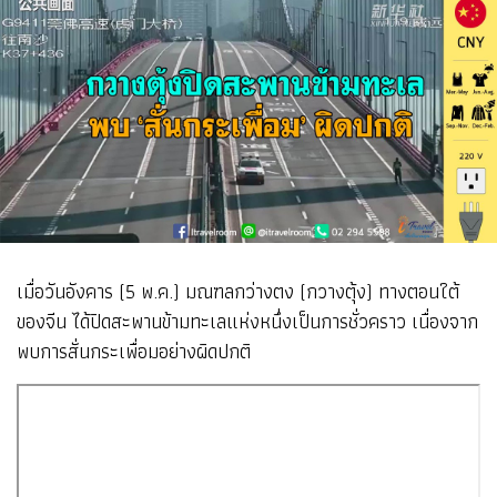
เมื่อวันอังคาร (5 พ.ค.) มณฑลกว่างตง (กวางตุ้ง) ทางตอนใต้
ของจีน ได้ปิดสะพานข้ามทะเลแห่งหนึ่งเป็นการชั่วคราว เนื่องจาก
พบการสั่นกระเพื่อมอย่างผิดปกติ