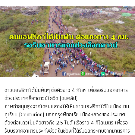
ชาวแอฟริกาใต้นับพันๆ ต่อคิวยาว 4 กิโลฯ เพื่อรอรับแจกอาหาร
ช่วงประเทศล็อกดาวน์โควิด (ชมคลิป)
ภาพถ่ายมุมสุงจากโดรนแสดงให้เห็นชาวแอฟริกาใต้ในเมืองเซน
ทูเรียน (Centurion) นอกกรุงพีทอเรีย เมืองหลวงของประเทศ
ต้องต่อแถวเป็นคิวยาวถึง 2.5 ไมล์ หรือราว 4 กิโลเมตร เพื่อรอ
รับบริจาคอาหารประทังชีวิตในช่วงที่ได้รับผลกระทบจากมาตรการ