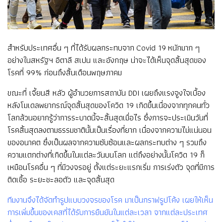
สำหรับประเทศอื่น ๆ ที่ได้รับผลกระทบจาก Covid 19 หนักมาก ๆ
อย่างในสหรัฐฯ อิตาลี สเปน และอังกฤษ น่าจะได้เห็นจุดสิ้นสุดของ
โรคที่ 99% ก่อนถึงสิ้นเดือนพฤษภาคม
ขณะที่ เจี้ยนสี หลัว ผู้อำนวยการสถาบัน DDI เผยถึงแรงจูงใจเบื้อง
หลังโมเดลพยากรณ์จุดสิ้นสุดของโควิด 19 เกิดขึ้นเนื่องจากทุกคนทั่ว
โลกล้วนอยากรู้ว่าการระบาดนี้จะสิ้นสุดเมื่อไร ซึ่งการจะประเมินวันที่
โรคสิ้นสุดลงตามธรรมชาตินั้นเป็นเรื่องที่ยาก เนื่องจากความไม่แน่นอน
ของอนาคต ซึ่งเป็นผลจากความซับซ้อนและผลกระทบต่าง ๆ รวมถึง
ความแตกต่างที่เกิดขึ้นในแต่ละวันบนโลก แต่ถึงอย่างนั้นโควิด 19 ก็
เหมือนโรคอื่น ๆ ที่มีวงจรอยู่ ตั้งแต่ระยะแรกเริ่ม การเร่งตัว จุดที่มีการ
ติดเชื้อ ระยะชะลอตัว และจุดสิ้นสุด
ทีมงานจึงได้จัดทำรูปแบบวงจรของโรค มาเป็นกราฟรูปโค้ง เผยให้เห็น
การเพิ่มขึ้นของเคสที่ได้รับการยืนยันในแต่ละเวลา จากแต่ละประเทศ