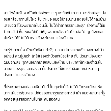
ยามีไว้สำหรับคนทื่ใกล้เสียชีวิตจริงๆ แกก็กลับมาบ้านแยกตัวกับลูกเมีย
จนแกไอมากทนไม่ไหว ไปหาหมอ หมอให้กลับบ้าน แต่ยังไม่ได้กลับบ้าน
เสียชีวิตที่โรงพยาบาลในวันนั้น ไม่ได้ร่ำลาภรรยาและลูก ร่างศพก็ไม่มี
โอกาสได้เห็น หมอไม่เปิดให้ดูเพราะกลัวจะติดโรคต่อไป ญาติจะกอด
กันร้องไห้ก็ไม่ได้เพราะต้องเว้นระยะห่างกันเอง
ผมรู้ว่าตอนนี้คนไทยกำลังบ่นด่ารัฐบาล หาว่าประเทศตัวเองอย่างโน้น
อย่างนี้ คุณรู้มั้ยว่า ถ้าให้เลือกว่าป่วยที่เมืองไทย กับ ป่วยที่เมืองนอก
ผมบอกเลย ทุกคนอยากย้ายกลับเมืองไทย ประเทศที่ล้าหลังต่ำตมใน
สายตาของคุณ ผมมองว่าเป็นประเทศที่มีการรับมือมากกว่าหลายๆ
ประเทศในมหาอำนาจ
ที่ประกาศว่าจะปล่อยเงินโน้นนี่นั้น ทุกวันนี้ยังไม่ได้เข้ากระเป๋าคนซัก
บาท เห็นว่ารัฐบาลจะปล่อยออกมาชุดแรกอาทิตย์หน้า หมอพยาบาลที่รู้
จักค่อยๆเสียชีวิตกันไปทีละคนสองคน