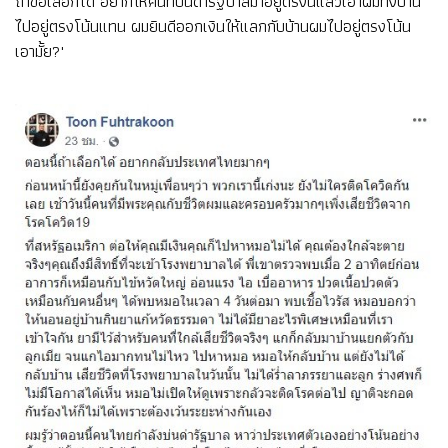
ถ้าขอเลือกได้ อยากให้คนที่บ่นด่ารัฐบาลมาอยู่ตรงนี้แล้วเอาผมทั้งบ้าน
ไปอยู่ตรงโน้นแทน ผมยินดีออกเงินให้แลกกับบ้านผมไปอยู่ตรงโน้น
เอามั้ย?"