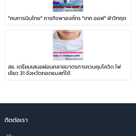
"คนการบินไทย" ภารกิจพาองค์กร "เทค ออฟ" ฝ่าวิกฤต
สธ. เตรียมเสนอผ่อนคลายมาตรการควบคุมโควิด ไฟ
เขียว 31 จังหวัดถอดแมสก์ได้
ติ
ดต่อเรา