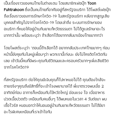
เป็นเรื่องราวของคนไทยในต่างแดน โดยสมาชิกเฟซบุ๊ก
Toon
Fuhtrakoon
ซึ่งเป็นคนไทยที่อาศัยอยู่ที่สหรัฐอเมริกา ได้โพสต์เฟซบุ๊ก
ถึงเรื่องราวของการรักษาโควิด-19 ในสหรัฐอเมริกา หลังจากสูญเสีย
บุคคลสำคัญไปจากโรคโควิด-19 โดยเล่าถึง ระบบการรักษาของ
อเมริกา ที่หมอให้อยู่บ้านกินยาแก้หวัดธรรมดา ไม่ได้ดูแลรักษาอะไร
มากกว่านั้น พร้อมระบุว่า ถ้าเลือกได้อยากกลับมาเมืองไทยมากกว่า
โดยโพสต์ระบุว่า "ตอนนี้ถ้าเลือกได้ อยากกลับประเทศไทยมากๆ ก่อน
หน้านี้ยังคุยกันในหมู่เพื่อนๆว่า พวกเรานี้เก่งนะ ยังไม่ใครติดโควิดกัน
เลย เช้าวันนี้คนที่มีพระคุณกับชีวิตผมและครอบครัวมากๆเพิ่งเสียชีวิต
จากโรคโควิด19
ที่สหรัฐอเมริกา ต่อให้คุณมีเงินคุณก็ไปหาหมอไม่ได้ คุณต้องใกล้จะ
ตายจริงๆคุณถึงมีสิทธิ์ที่จะเข้าโรงพยาบาลได้ พี่เขาตรวจพบเมื่อ 2
อาทิตย์ก่อน อาการก็เหมือนกับไข้หวัดใหญ่ อ่อนแรง ไอ เบื่ออาหาร
ปวดเนื้อปวดตัว เหมือนกับคนอื่นๆ ได้พบหมอในเวลา 4 วันต่อมา พบ
เชื้อไวรัส หมอบอกว่าให้นอนอยู่บ้านกินยาแก้หวัดธรรมดา ไม่ได้มียา
อะไรพิเศษเหมือนที่เราเข้าใจกัน