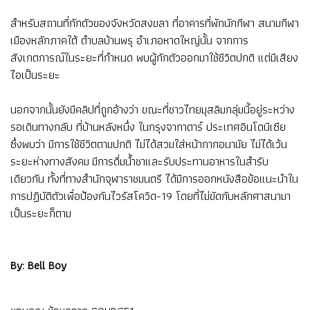
สำหรับสถานที่กักตัวของจังหวัดสงขลา ที่อาคารที่พักนักกีฬา สนามกีฬา
เมืองหลักภาคใต้ ตำบลบ้านพรุ อำเภอหาดใหญ่นั้น จากการ
สังเกตการณ์ในระยะที่กำหนด พบผู้กักตัวออกมาใช้ชีวิตปกติ แต่มีเสียง
ไอเป็นระยะ
นอกจากนั้นยังมีคลิปที่ถูกอ้างว่า ขณะที่ชาวไทยมุสลิมกลุ่มนี้อยู่ระหว่าง
รอเดินทางกลับ ที่บ้านหลังหนึ่ง ในกรุงจากาตาร์ ประเทศอินโดนีเซีย
ซึ่งพบว่า มีการใช้ชีวิตตามปกติ ไม่ได้สวมใส่หน้ากากอนามัย ไม่ได้เว้น
ระยะห่างทางสังคม มีการดื่มน้ำชาและรับประทานอาหารในสำรับ
เดียวกัน ทั้งที่ทางสำนักจุฬาราชมนตรี ได้มีการออกหนังสือข้อแนะนำใน
การปฏิบัติตัวเพื่อป้องกันไวรัสโควิด-19 โดยที่ไม่ขัดกับหลักศาสนามา
เป็นระยะก็ตาม
By: Bell Boy