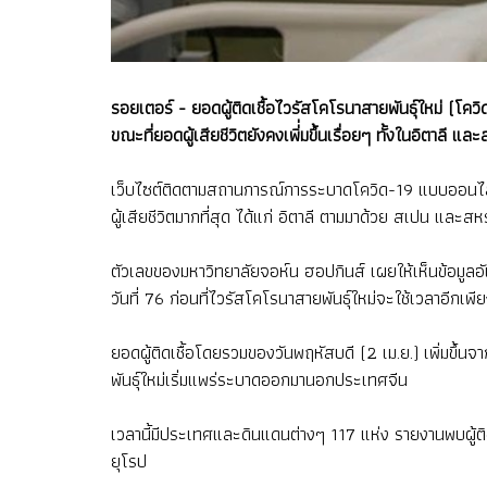
รอยเตอร์ - ยอดผู้ติดเชื้อไวรัสโคโรนาสายพันธุ์ใหม่ (โคว
ขณะที่ยอดผู้เสียชีวิตยังคงเพิ่่มขึ้นเรื่อยๆ ทั้งในอิตาล
เว็บไซต์ติดตามสถานการณ์การระบาดโควิด-19 แบบออนไลน์ 
ผู้เสียชีวิตมากที่สุด ได้แก่ อิตาลี ตามมาด้วย สเปน และสห
ตัวเลขของมหาวิทยาลัยจอห์น ฮอปกินส์ เผยให้เห็นข้อมูล
วันที่ 76 ก่อนที่ไวรัสโคโรนาสายพันธุ์ใหม่จะใช้เวลาอีกเพีย
ยอดผู้ติดเชื้อโดยรวมของวันพฤหัสบดี (2 เม.ย.) เพิ่มขึ้นจา
พันธุ์ใหม่เริ่มแพร่ระบาดออกมานอกประเทศจีน
เวลานี้มีประเทศและดินแดนต่างๆ 117 แห่ง รายงานพบผู้ติดเ
ยุโรป