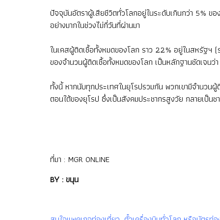
ปัจจุบันอัตราผู้เสียชีวิตทั่วโลกอยู่ในระดับเกินกว่า 5% 
อย่างมากในช่วงไม่กี่วันที่ผ่านมา
ในเคสผู้ติดเชื้อทั้งหมดของโลก ราว 22% อยู่ในสหรัฐฯ (รา
ของจำนวนผู้ติดเชื้อทั้งหมดของโลก เป็นหลักฐานชัดเจนว่
ทั้งนี้ หากนับทุกประเทศในยุโรปรวมกัน พวกเขามีจำนวนผู้ติ
ตอนใต้ของยุโรป ซึ่งเป็นสังคมประชากรสูงวัย กลายเป็นชา
ที่มา :
MGR ONLINE
BY : ขนุน
สนใจแพคเกจท่องเที่ยว, ตั๋วเครื่องบินทั่วโลก หรือบัต