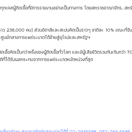
ของทุกเคสผู้ติดเชื้อที่มีการรายงานอย่างเป็นทางการ โดยสหราชอาณาจักร, สหร
ว 238,000 คน) ส่วนอิตาลีและสเปนคิดเป็นราวๆ ชาติละ 10% ขณะที่จีน ชาติที่
า ศูนย์กลางการแพร่ระบาดได้ย้ายสู่ยุโรปและสหรัฐฯ
ดเชื้อคิดเป็นกว่าครึ่งของผู้ติดเชื้อทั่วโลก และมีผู้เสียชีวิตรวมกันเกิน
ติที่ได้รับผลกระทบจากการแพร่ระบาดหนักหน่วงที่สุด
รท่องเที่ยวต่างๆ สามารถติดต่อสอบถามได้ที่ 02-2945598, 092-294 5598