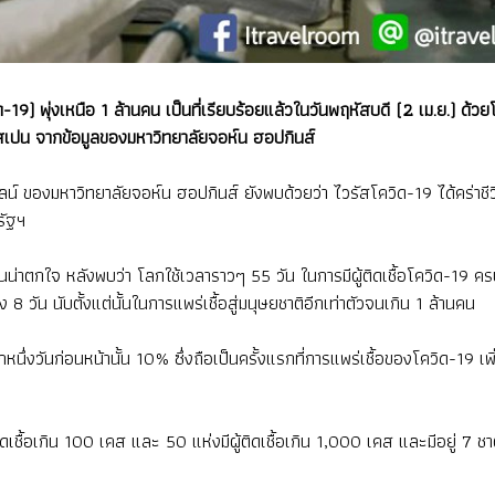
ิด-19) พุ่งเหนือ 1 ล้านคน เป็นที่เรียบร้อยแล้วในวันพฤหัสบดี (2 เม.ย.) 
ี และสเปน จากข้อมูลของมหาวิทยาลัยจอห์น ฮอปกินส์
ของมหาวิทยาลัยจอห์น ฮอปกินส์ ยังพบด้วยว่า ไวรัสโควิด-19 ได้คร่าชีวิต
รัฐฯ
อันน่าตกใจ หลังพบว่า โลกใช้เวลาราวๆ 55 วัน ในการมีผู้ติดเชื้อโควิด-
ง 8 วัน นับตั้งแต่นั้นในการแพร่เชื้อสู่มนุษยชาติอีกเท่าตัวจนเกิน 1 ล้านคน
กหนึ่งวันก่อนหน้านั้น 10% ซึ่งถือเป็นครั้งแรกที่การแพร่เชื้อของโควิด-19 เ
ชื้อเกิน 100 เคส และ 50 แห่งมีผู้ติดเชื้อเกิน 1,000 เคส และมีอยู่ 7 ชาต