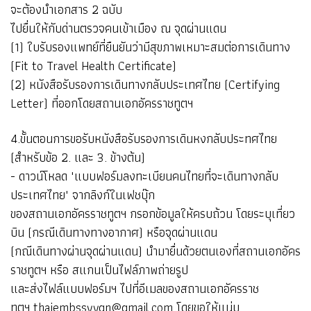
จะต้องนำเอกสาร 2 ฉบับ
ไปยื่นให้กับด่านตรวจคนเข้าเมือง ณ จุดผ่านแดน
(1) ใบรับรองแพทย์ที่ยืนยันว่ามีสุขภาพเหมาะสมต่อการเดินทาง
(Fit to Travel Health Certificate)
(2) หนังสือรับรองการเดินทางกลับประเทศไทย (Certifying
Letter) ที่ออกโดยสถานเอกอัครราชทูตฯ
4.ขั้นตอนการขอรับหนังสือรับรองการเดินหงกลับประทศไทย
(สำหรับข้อ 2. และ 3. ข้างต้น)
- ดาวน์โหลด "แบบฟอร์มลงทะเบียนคนไทยที่จะเดินทางกลับ
ประเทศไทย" จากลิงก์ในเฟชบุ๊ก
ของสถานเอกอัครราชทูตฯ กรอกข้อมูลให้ครบถ้วน โดยระบุเที่ยว
บิน (กรณีเดินทางทางอากาศ) หรือจุดผ่านแดน
(กณีเดินทางผ่านจุดผ่านแดน) นำมายื่นด้วยตนเองที่สถานเอกอัคร
ราชทูตฯ หรือ สแกนเป็นไฟล์ภาพถ่ายรูป
และส่งไฟล์แบบฟอร์มฯ ไปที่อีเมลของสถานเอกอัครราช
ทูตฯ thaiembssyygn@gmail.com โดยขอให้แน่บ