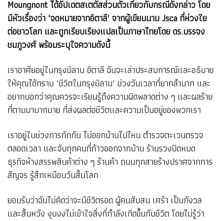
Moungnont ได้อัปเดตสเตตัสส่วนตัวเกี่ยวกับกรณีดังกล่าว โดย
มีหัวเรื่องว่า "จดหมายจากอิตาลี" จากผู้เขียนนาม Jsca ที่ห่วงใย
ต่อชาวโลก และถูกเรียบเรียงแปลเป็นภาษาไทยโดย ดร.บรรจง
ชมภูวงศ์ พร้อมระบุใจความดังนี้
เราอาศัยอยู่ในกรุงมิลาน อิตาลี ฉันจะเล่าประสบการณ์และอธิบาย
ให้คุณได้ทราบ "ชีวิตในกรุงมิลาน" ช่วงวันเวลาที่ยากลำบาก และ
อยากบอกว่าคุณควรจะเรียนรู้ถึงความผิดพลาดต่าง ๆ และผลร้าย
ที่ตามมามากมาย ที่ส่งผลต่อชีวิตและความเป็นอยู่ของพวกเรา
เราอยู่ในช่วงการกักกัน ไม่ออกบ้านไปไหน ตำรวจตะเวนตรวจ
ตลอดเวลา และจับทุกคนที่ก้าวออกจากบ้าน ร้านรวงปิดหมด
ธุรกิจห้างสรรพสินค้าต่าง ๆ ร้านค้า ถนนทุกสายร้างปราศจากการ
สัญจร รู้สึกเหมือนวันสิ้นโลก
ยอมรับว่าฉันไม่คิดว่าจะมีชีวิตรอด ผู้คนสับสน เศร้า เป็นกังวล
และสิ้นหวัง งุนงงไม่เข้าใจสิ่งที่กำลังเกิดขึ้นกับชีวิต โดยไม่รู้ว่า