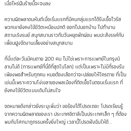
เมื่อไหร่ฝันร้ายนี้จะจบลง
ความผิดพลาดมหันต์เมื่อเริ่มแรกที่มีคนกลุ่มแรกได้รับเชื้อไวรัส
พวกเขายังคงใช้ชีวิตเหมือนปกติ ออกไปนอกบ้าน ไปทำงาน
สถานเริงรมย์ สนุกสนานราวกับวันหยุดพักผ่อน พบปะสังรรค์กับ
เพื่อนฝูงจัดงานเลี้ยงอย่างสนุกสนาน
ที่นี่แต่ละวันมีคนตาย 200 คน ไม่ใช่เพราะการแพทย์ในกรุงมิ
ลานไม่ดี (การแพทย์ที่นี่ดีที่สุดในโลก) แต่เป็นเพราะไม่มีที่รองรับ
เพียงพอสำหรับทุกคน หมอต้องเลือกว่าจะปล่อยให้ใครตาย ที่เป็น
เช่นนี้เพราะความโง่เขลาของพลเมืองที่ติดเชื้อในตอนเริ่มแรก ที่
ยังคงใช้ชีวิตแบบเดิมไม่สนใจ
จดหมายดังกล่าวยังระบุเพิ่มว่า ขอร้องได้โปรดเถอะ โปรดเรียนรู้
จากความผิดพลาดของเรา ประเทศอิตาลีเป็นประเทศเล็ก ๆ ที่ต้อง
พบกับโศกนาฎกรรมครั้งยิ่งใหญ่ เวลานี้โปรดฟังฉันให้ดี...