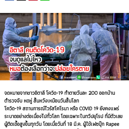
จดหมายจากชาวอิตาลี โควิด-19 ทำตายวันละ 200 ออกบ้าน
ตำรวจจับ หดหู่ สิ้นหวังเหมือนวันสิ้นโลก
โควิด-19 สถานการณ์ไวรัสโคโรนา หรือ COVID 19 ยังคงแพร่
ระบาดอย่างต่อเนื่องไปทั่วโลก โดยเฉพาะในทวีปยุโรป ที่มีตัวเลข
ผู้ติดเชื้อสูงขึ้นทุกวัน โดยเมื่อวันที่ 18 มี.ค. ผู้ใช้เฟซบุ๊ก Rapee