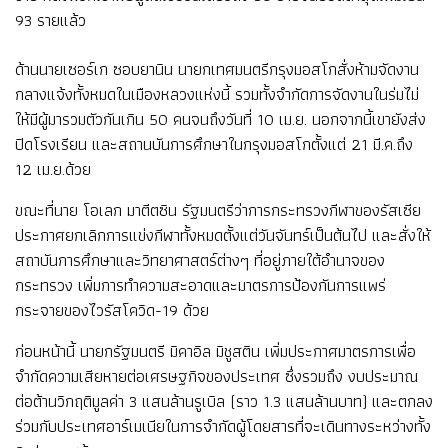
93 รายแล้ว
ด้านนายเซอร์เก ซอบยานิน นายกเทศมนตรีกรุงมอสโกสั่งห้ามจัดงาน
กลางแจ้งทั้งหมดในเมืองหลวงแห่งนี้ รวมทั้งจำกัดการจัดงานในร่มไม่
ให้มีผู้มารวมตัวกันเกิน 50 คนจนถึงวันที่ 10 เม.ย. นอกจากนี้เขายังส่ง
ปิดโรงเรียน และสถานบันการศึกษาในกรุงมอสโกตั้งแต่ 21 มี.ค.ถึง
12 เม.ย.ด้วย
ขณะที่นาย โอเลก มาตีตซิน รัฐมนตรีว่าการกระทรวงกีฬาของรัสเซีย
ประกาศยกเลิกการแข่งกีฬาทั้งหมดตั้งแต่วันจันทร์เป็นต้นไป และสั่งให้
สถาบันการศึกษาและวิทยาศาสตร์ต่างๆ ที่อยู่ภายใต้อำนาจของ
กระทรวง เพิ่มการทำความสะอาดและมาตรการป้องกันการแพร่
กระจายของไวรัสโควิด-19 ด้วย
ก่อนหน้านี้ นายกรัฐมนตรี มิคาอิล มิชูสติน เพิ่มประกาศมาตรการเพื่อ
จำกัดความเสียหายต่อเศรษฐกิจของประเทศ ซึ่งรวมถึง งบประมาณ
ต่อต้านวิกฤติมูลค่า 3 แสนล้านรูเบิล (ราว 1.3 แสนล้านบาท) และตกลง
ร่วมกับประเทศอาร์เมเนียในการจำกัดผู้โดยสารที่จะเดินทางระหว่างทั้ง