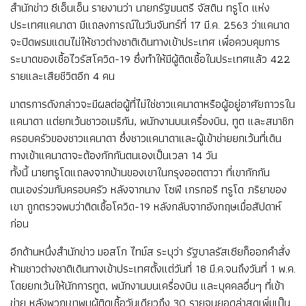
สำนักข่าว ซีเอ็นเอ็น รายงานว่า นายกรัฐมนตรี จัสติน ทรูโด แห่ง
ประเทศแคนาดา มีแถลงการณ์ในวันจันทร์ที่ 17 มี.ค. 2563 ว่าแคนาด
จะปิดพรมแดนไม่ให้ชาวต่างชาติเดินทางเข้าประเทศ เพื่อควบคุมการ
ระบาดของเชื้อไวรัสโควิด-19 ซึ่งทำให้มีผู้ติดเชื้อในประเทศแล้ว 422
รายและเสียชีวิตอีก 4 คน
มาตรการดังกล่าวจะมีผลต่อผู้ที่ไม่ใช่ชาวแคนาดาหรือผู้อยู่อาศัยถาวรใน
แคนาดา แต่ยกเว้นชาวอเมริกัน, พนักงานบนเครื่องบิน, ทูต และสมาชิก
ครอบครัวของชาวแคนาดา ซึ่งชาวแคนาดาและผู้เข้าข่ายยกเว้นที่เดิน
ทางเข้าแคนาดาจะต้องกักกันตนเองเป็นเวลา 14 วัน
ทั้งนี้ นายทรูโดแถลงจากบ้านของเขาในกรุงออตตาวา ที่เขากักกัน
ตนเองร่วมกับครอบครัว หลังจากนาง โซฟี เกรกอรี ทรูโด ภริยาของ
เขา ถูกตรวจพบว่าติดเชื้อโควิด-19 หลังกลับจากอังกฤษเมื่อสัปดาห์
ก่อน
อีกด้านหนึ่งสำนักข่าว มอสโก ไทม์ส ระบุว่า รัฐบาลรัสเซียก็ออกคำสั่ง
ห้ามชาวต่างชาติเดินทางเข้าประเทศตั้งแต่วันที่ 18 มี.ค.จนถึงวันที่ 1 พ.ค.
โดยยกเว้นให้นักการทูต, พนักงานบนเครื่องบิน และบุคคลอื่นๆ ที่เข้า
ข่าย หลังพวกเขาพบผู้ติดเชื้อวันเดียวถึง 30 รายจนยอดล่าสุดเพิ่มเป็น