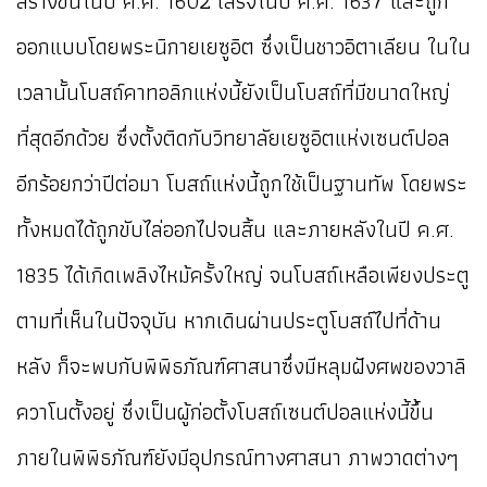
สร้างขึ้นในปี ค.ศ. 1602 เสร็จในปี ค.ศ. 1637 และถูก
ออกแบบโดยพระนิกายเยซูอิต ซึ่งเป็นชาวอิตาเลียน ในใน
เวลานั้นโบสถ์คาทอลิกแห่งนี้ยังเป็นโบสถ์ที่มีขนาดใหญ่
ที่สุดอีกด้วย ซึ่งตั้งติดกับวิทยาลัยเยซูอิตแห่งเซนต์ปอล
อีกร้อยกว่าปีต่อมา โบสถ์แห่งนี้ถูกใช้เป็นฐานทัพ โดยพระ
ทั้งหมดได้ถูกขับไล่ออกไปจนสิ้น และภายหลังในปี ค.ศ.
1835 ได้เกิดเพลิงไหม้ครั้งใหญ่ จนโบสถ์เหลือเพียงประตู
ตามที่เห็นในปัจจุบัน หากเดินผ่านประตูโบสถ์ไปที่ด้าน
หลัง ก็จะพบกับพิพิธภัณฑ์ศาสนาซึ่งมีหลุมฝังศพของวาลิ
ควาโนตั้งอยู่ ซึ่งเป็นผู้ก่อตั้งโบสถ์เซนต์ปอลแห่งนี้ขึ้น
ภายในพิพิธภัณฑ์ยังมีอุปกรณ์ทางศาสนา ภาพวาดต่างๆ