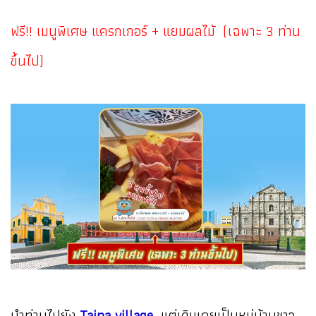
ฟรี!! เมนูพิเศษ แครกเกอร์ + แยมผลไม้ (เฉพาะ 3 ท่าน
ขึ้นไป)
นำท่านไปยัง
Taipa village
แต่เดิมเคยเป็นหมู่บ้านชาว