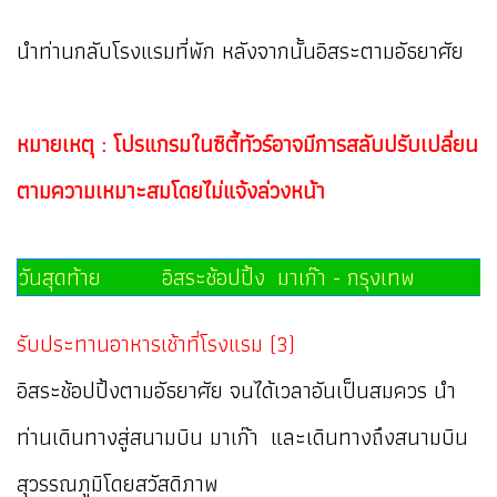
นำท่านกลับโรงแรมที่พัก หลังจากนั้นอิสระตามอัธยาศัย
หมายเหตุ : โปรแกรมในซิตี้ทัวร์อาจมีการสลับปรับเปลี่ยน
ตามความเหมาะสมโดยไม่แจ้งล่วงหน้า
วันสุดท้าย อิสระช้อปปิ้ง มาเก๊า - กรุงเทพ
รับประทานอาหารเช้าที่โรงแรม (3)
อิสระช้อปปิ้งตามอัธยาศัย จนได้เวลาอันเป็นสมควร นำ
ท่านเดินทางสู่สนามบิน มาเก๊า และเดินทางถึงสนามบิน
สุวรรณภูมิโดยสวัสดิภาพ