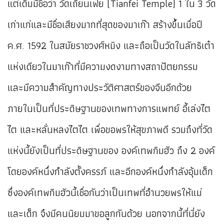
แต่เดิมมีชื่อว่า วัดเถียนเฟย (Tianfei Temple) 1 ใน 3 วัด
เก่าแก่และมีชื่อเสียงมากที่สุดของมาเก๊า สร้างขึ้นเมื่อปี
ค.ศ. 1592 ในสมัยราชวงศ์หมิง และถือเป็นวัดในลัทธิเต๋า
แห่งเดียวในมาเก๊าที่มีความงดงามทางสถาปัตยกรรม
และมีความสำคัญทางประวัติศาสตร์ของจีนอีกด้วย
ภายในเป็นที่ประดิษฐานของเทพทางการแพทย์ อี้เล่งไต
ไต และหลั่นหลงไตไต เพื่อขอพรให้สุขภาพดี รวมถึงที่วัด
แห่งนี้ยังเป็นที่ประดิษฐานของ องค์เทพกิมฮัว ถึง 2 องค์
โดยองค์หนึ่งกำลังตั้งครรภ์ และอีกองค์หนึ่งกำลังอุ้มเด็ก
ซึ่งองค์เทพกิมฮัวนี้เชื่อกันว่าเป็นเทพที่อำนวยพรให้แม่
และเด็ก จึงมีคนนิยมมาขอลูกกันด้วย นอกจากนี้ที่นี่ยัง