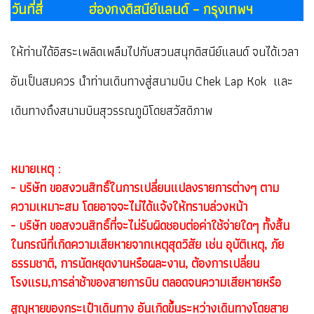
วันที่สี่ ฮ่องกงดิสนีย์แลนด์ – กรุงเทพฯ
ให้ท่านได้อิสระเพลิดเพลืมไปกับสวนสนุกดิสนีย์แลนด์ จนได้เวลา
อันเป็นสมควร นำท่านเดินทางสู่สนามบิน Chek Lap Kok และ
เดินทางถึงสนามบินสุวรรณภูมิโดยสวัสดิภาพ
หมายเหตุ :
- บริษัท ขอสงวนสิทธิ์ในการเปลี่ยนแปลงรายการต่างๆ ตาม
ความเหมาะสม โดยอาจจะไม่ได้แจ้งให้ทราบล่วงหน้า
- บริษัท ขอสงวนสิทธิ์ที่จะไม่รับผิดชอบต่อค่าใช้จ่ายใดๆ ทั้งสิ้น
ในกรณีที่เกิดความเสียหายจากเหตุสุดวิสัย เช่น อุบัติเหตุ, ภัย
ธรรมชาติ, การนัด
ห
ยุดงานหรือผละงาน, ต้องการเปลี่ยน
โรงแรม,การล่าช้าของสายการบิน ตลอดจนความเสียหายหรือ
สูญหาย
ของกระเป๋าเดินทาง อันเกิดขึ้นระห
ว่าง
เดินทางโดยสาย