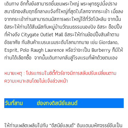
เดินทาง อีกทั้งยังสามารถชื่นชมพระใหญ่ พระพุทธรูปนั่งปราง
สมาธิทองสัมฤทธิ์กลางแจ้งที่ใหญ่ที่สุดในโลกจากกระเช้า เมื่อลง
จากกระเช้าท่านสามารถนมัสการพระใหญ่ได้ที่วัดโป่หลิน จากนั้น
อิสระให้ท่านได้สัมผัสกับหมู่บ้านวัฒนธรรมนองปิง อิสระ ช็อปปิ้ง
ที่ห้างดัง Citygate Outlet Mall อิสระให้ท่านช้อปปิ้งสินค้าตาม
อัธยาศัย กับสินค้าแบรนเนมระดับโลกมากมาย เช่น Giordano,
Esprit, Polo Raugh Laurence หรือว่าจะเป็น Burberry ก็มีให้
ท่านได้เลือกซื้อ จากนั้นเดินทางกลับสู่โรงแรมที่พักด้วยตนเอง
หมายเหตุ : โปรแกรมในซิตี้ทัวร์อาจมีการสลับปรับเปลี่ยนตาม
ความเหมาะสมโดยไม่แจ้งล่วงหน้า
วันที่สาม ฮ่องกงดิสนีย์แลนด์
ให้ท่านเพลิดเพลินไปกับ “ดีสนีย์แลนด์” ดินแดนมหัศจรรย์อันเป็น