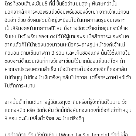
ใครที่ชอบเสี่ยงเซียมซี ที่นี่ ขึ้นชื่อว่าแม่นสุดๆ พิเศษกว่านั้น
นอกจากสักการะขอพรแล้วยังมีพิธีขอซองอั่งเปา จากเจ้าแม่กวน
อิมอีก ด้วย ซึ่งคนส่วนใหญ่จะนิยมไปในเทศกาลตรุษจีนเพราะ
เป็นสิริมงคลในเทศกาลปีใหม่ ซึ่งทางวัดจะจําหน่ายอุปกรณ์สําห
รับเช่นไหว้ พร้อมซองแดงไว้ให้ผู้มาขอพร เมื่อสักการะขอพรโชค
ลาภแล้วก็ให้นําซองแดงมาวนเหนือกระถางธูปหน้าองค์เจ้าแม่
กวนอิม ตามเข็มนาฬิกา 3 รอบ และเก็บซองแดง นั้นไว้ซึ่งภายใน
ซองจะมีจํานวนเงินที่ทางวัดจะเขียนไว้มากน้อยแล้วแต่โชค ถ้า
หากเราประสบความสําเร็จ เมื่อมีโอกาสไปฮ่องกงอีกก็ค่อยกลับ
ไปทําบุญ ไม่ต้องนําเงินจริงๆ กลับไปถวาย แต่ซื้อกระดาษไหว้เจ้า
ไปสักการะแทน
จากนั้นนำท่านเดินทางสู่วัดแชกุงซาถิ่นหรือที่รู้จักกันดีในนาม วัด
แชกงหมิว หรือ วัดกังหัน วัดนี้มีกังหันทองแดงที่เชื่อกันว่าถ้าหมุน
3 รอบ จะขับไล่สิ่งชั่วร้ายและนำแต่สิ่งดีๆ
ปิดท้ายด้วย วัดหวังต้าเซียน (Wong Tai Sin Temple) วัดที่มีชื่อ