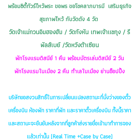
พร้อมซิตี้ทัวร์ไหว้พระ ขอพร ขอโชคลาภบารมี เสริมธุรกิจ
สุขภาพไหว้ กับวัดดัง 4 วัด
วัดเจ้าแม่กวนอิมฮองฮัม / วัดกังหัน เทพเจ้าเเชกุง / รี
พัลส์เบย์ /วัดหวังต้าเซียน
พักโรงแรมดิสนีย์ 1 คืน พร้อมบัตรเล่นดิสนีย์ 2 วัน
พักโรงแรมในเมือง 2 คืน ทำเลในเมือง ย่านช็อปปิ้ง
บริษัทขอสงวนสิทธิ์ในการเปลี่ยนแปลงสถานะที่นั่งว่างของตั๋ว
เครื่องบิน ห้องพัก ราคาที่พัก
และราคาตั๋วเครื่องบิน ทั้งนี้ราคา
และสถานะจะยืนยันหลังจากที่ลูกค้าส่งรายชื่อเข้ามาทำการจอง
แล้วเท่านั้น
(Real Time +Case by Case)