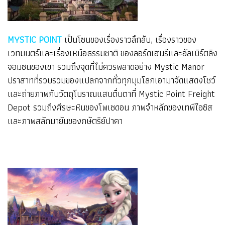
MYSTIC POINT
เป็นโซนของเรื่องราวลึกลับ, เรื่องราวของ
เวทมนตร์และเรื่องเหนือธรรมชาติ ของลอร์ดเฮนรีและอัลเบิร์ตลิง
จอมซนของเขา รวมถึงจุดที่ไม่ควรพลาดอย่าง Mystic Manor
ปราสาทที่รวบรวมของแปลกจากทั่วทุกมุมโลกเอามาจัดแสดงโชว์
และถ่ายภาพกับวัตถุโบราณแสนตื่นตาที่ Mystic Point Freight
Depot รวมถึงศีรษะหินของโพเซดอน ภาพจำหลักของเทพีไอซิส
และภาพสลักมายันของกษัตริย์ปาคา