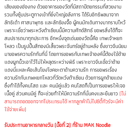
เสียงของฮ่องกง ด้วยอาคารของวัดที่มีสถาปัตยกรรมที่สวยงาม
รวมทั้งซุ้มประตูทางเข้าที่ยิ่งใหญ่อลังการ ได้รับอิทธิพลมาจาก
ลัทธิเต๋า ศาสนาพุทธ และลัทธิขงจื้อ ผู้คนมักเดินทางมากราบไหว้
เพราะเชื่อว่าพระหวังต้าเซียนนี้มีความศักด์สิทธ์ ขอพรสิ่งได้ก็จะ
สมปรารถนาทุกประการ อีกหนึ่งจุดเด่นของวัดนี้คือ เทพเจ้าหยก
โหลว เป็นรูปปั้นสีทองมีเสี้ยวพระจันทร์อยู่ด้านหลัง ซึ่งชาวจีนนิยม
มาขอพรความรักกันที่นี่ โดยการขอพรกับเทพเจ้าองค์นี้ต้องใช้ด้าย
แดงผูกนิ้วเอาไว้ไม่ให้หลุดระหว่างพิธี เพราะชาวจีนเชื่อว่าด้าย
แดงนี่แหละคือเส้นโยงโชคชะตาด้านความรัก การขอพรเรื่อง
ความรักกับเทพหยกโหลวที่วัดหวังต้าเซียน ด้วยการผูกด้ายแดง
ซึ่งทำได้ทั้งคนโสด และ คนมีคู่แล้ว คนโสดก็เป็นการขอพรให้เจอ
เนื้อคู่ ส่วนคนมีคู่ ก็จะช่วยทำให้มีความรักที่มั่นคงและยืนยาว
(ไม่
สามารถถอดออกจากโปรแกรมได้ หากลูกค้าไม่ไปซิตี้ทัวร์จะมีค่า
ใช้จ่ายเพิ่ม)
รับประทานอาหารกลางวัน (มื้อที่ 2) ที่ร้าน MAK Noodle