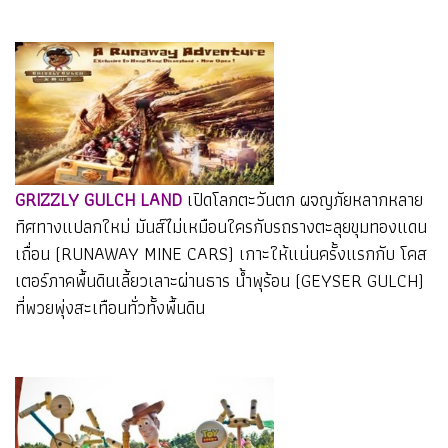
GRIZZLY GULCH LAND
เปิดโลกตะวันตก ผจญภัยหลากหลาย
ทิศทางแปลกใหม่ มันส์ไม่เหมือนใครกับรถรางตะลุยขุมทองแดน
เถื่อน (RUNAWAY MINE CARS) เกาะให้แน่นครั้งแรกกับ โคส
เตอร์ภาคพื้นดินเลี้ยวเลาะผ่านธาร น้ำพุร้อน (GEYSER GULCH)
ที่พวยพุ่งสะเทือนทั่วทั้งพื้นดิน