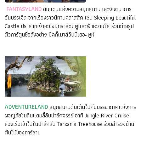
FANTASYLAND
ดินแดนแห่งความสนุกสนานและจินตนาการ
อันบรรเจิด จากเรื่องราวนิทานคลาสสิค เช่น Sleeping Beautiful
Castle ปราสาทเจ้าหญิงนิทราสีชมพูและฟ้าหวานใส ร่วมถ่ายรูป
ตัวการ์ตูนชื่อดังอย่าง มิคกี้เมาส์วินนี่เดอะพูห์
ADVENTURELAND
สนุกสนานตื่นเต้นไปกับบรรยากาศแห่งการ
ผจญภัยในดินแดนลี้ลับน่าอัศจรรย์ อาทิ Jungle River Cruise
ล่องเรือเข้าไปในป่าลึกลับ Tarzan’s Treehouse ร่วมสำรวจบ้าน
ต้นไม้ของทาร์ซาน