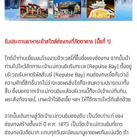
รับประทานอาหารเช้าสไตล์ฮ่องกงที่ภัตตาคาร (มื้อที่ 1)
ไกด์นำท่านเยี่ยมชมโรงงานจิวเวลรี่ที่ขึ้นชื่อของฮ่องกง จากนั้นนำ
ท่านไปไหว้สักการะเจ้าแม่กวนอิมริมทะเล (Repulse Bay) ตั้งอยู่
บริเวณริมหาดรีพัลส์เบย์ (Repulse Bay) คนฮ่องกงเชื่อกันว่ามี
ความศักดิ์สิทธิ์มากไม่ว่าจะขอพรสิ่งใดก็จะสมความปรารถนาทั้ง
สิ้น ซึ่งนอกจากเจ้าแม่กวนอิมแล้วบริเวณนี้ก็จะมีเจ้าแม่ทับทิม,
พระสังกัจจายน์, เทพเจ้าไฉ่ซิงเอี้ย ฯลฯ ให้ได้กราบไหว้กันอีกด้วย
จากนั้นเดินทางสู่วัดเจ้าแม่กวนอิมฮองฮัม เป็นวัดเก่าแก่ ของ
ฮ่องกงสร้างตั้งแต่ ปี ค.ศ. 1873 เป็นวัดเจ้าแม่กวนอิมที่ชาว
ฮ่องกงนับถือมาก แทบทุกวันจะมีคนมาบูชาขอพรกันแน่นวัด ถ้า