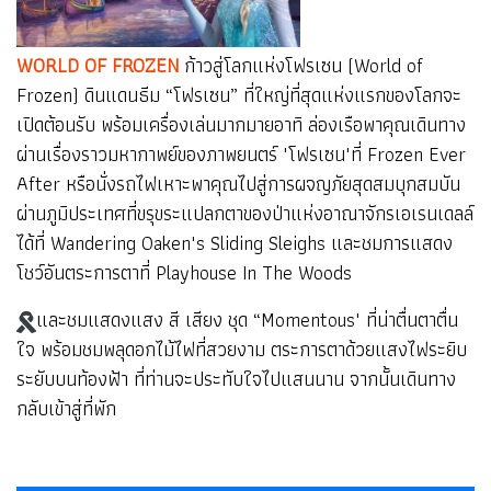
WORLD OF FROZEN
ก้าวสู่โลกแห่งโฟรเซน (World of
Frozen) ดินแดนธีม “โฟรเซน” ที่ใหญ่ที่สุดแห่งแรกของโลกจะ
เปิดต้อนรับ พร้อมเครื่องเล่นมากมายอาทิ ล่องเรือพาคุณเดินทาง
ผ่านเรื่องราวมหากาพย์ของภาพยนตร์ "โฟรเซน"ที่ Frozen Ever
After หรือนั่งรถไฟเหาะพาคุณไปสู่การผจญภัยสุดสมบุกสมบัน
ผ่านภูมิประเทศที่ขรุขระแปลกตาของป่าแห่งอาณาจักรเอเรนเดลล์
ได้ที่ Wandering Oaken's Sliding Sleighs และชมการแสดง
โชว์อันตระการตาที่ Playhouse In The Woods
และชมแสดงแสง สี เสียง ชุด “Momentous" ที่น่าตื่นตาตื่น
ใจ พร้อมชมพลุดอกไม้ไฟที่สวยงาม ตระการตาด้วยแสงไฟระยิบ
ระยับบนท้องฟ้า ที่ท่านจะประทับใจไปแสนนาน จากนั้น
เดินทาง
กลับเข้าสู่ที่พัก