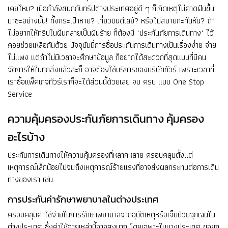
เคยไหม? เมื่อกำลังสนุกกับทริปต่างประเทศอยู่ดี ๆ ก็เกิดเหตุไม่คาดฝันขึ้น
มาซะอย่างนั้น! ทั้งกระเป๋าหาย? เที่ยวบินดีเลย์? หรือไม่สบายกะทันหัน? ถ้า
ไม่อยากให้ทริปในฝันกลายเป็นฝันร้าย ก็ต้องมี "ประกันภัยการเดินทาง" ไว้
คอยช่วยเหลือกันด้วย ปัจจุบันนี้การซื้อประกันการเดินทางเป็นเรื่องง่่าย จ่าย
ไม่แพง แต่ถ้าไม่มีเวลาจะศึกษาข้อมูล ก็อยากได้สะดวกที่สุดแบบที่มีคน
จัดการให้ในทุกสิ่งแล้วล่ะก็ อาจต้องใช้บริการของบริษัททัวร์ เพราะเวลาที่
เราซื้อแพ็คเกจทัวร์เราก็จะได้ส่วนนี้ด้วยเลย จบ ครบ แบบ One Stop
Service
ความคุ้มครองประกันภัยการเดินทาง คุ้มครอง
อะไรบ้าง
ประกันการเดินทางให้ความคุ้มครองที่หลากหลาย ครอบคลุมตั้งแต่
เหตุการณ์เล็กน้อยไปจนถึงเหตุการณ์ร้ายแรงที่อาจส่งผลกระทบต่อการเดิน
ทางของเรา เช่น
การประกันค่ารักษาพยาบาลในต่างประเทศ
ครอบคลุมค่าใช้จ่ายในการรักษาพยาบาลจากอุบัติเหตุหรือเจ็บป่วยฉุกเฉินใน
ต่างประเทศ ซึ่งค่าใช้จ่ายเหล่านี้อาจสูงมาก โดยเฉพาะในบางประเทศ ขอยก