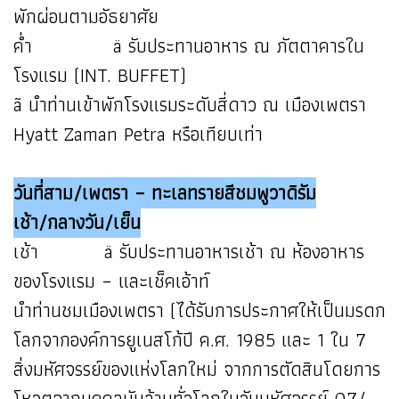
พักผ่อนตามอัธยาศัย
ค่ำ ä รับประทานอาหาร ณ ภัตตาคารใน
โรงแรม (INT. BUFFET)
ã นำท่านเข้าพักโรงแรมระดับสี่ดาว ณ เมืองเพตรา
Hyatt Zaman Petra หรือเทียบเท่า
วันที่สาม/เพตรา – ทะเลทรายสีชมพูวาดิรัม
เช้า/กลางวัน/เย็น
เช้า ä รับประทานอาหารเช้า ณ ห้องอาหาร
ของโรงแรม – และเช็คเอ้าท์
นำท่านชมเมืองเพตรา (ได้รับการประกาศให้เป็นมรดก
โลกจากองค์การยูเนสโก้ปี ค.ศ. 1985 และ 1 ใน 7
สิ่งมหัศจรรย์ของแห่งโลกใหม่ จากการตัดสินโดยการ
โหวตจากบุคคลนับล้านทั่วโลกในวันมหัศจรรย์ 07/