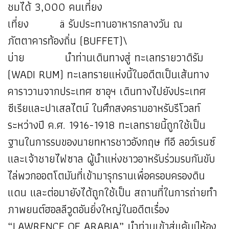
ชมได้ 3,000 คนเที่ยง
เที่ยง ä รับประทานอาหารกลางวัน ณ
ภัตตาคารท้องถิ่น (BUFFET)\
บ่าย นำท่านเดินทางสู่ ทะเลทรายวาดิรัม
(WADI RUM) ทะเลทรายแห่งนี้ในอดีตเป็นเส้นทาง
คาราวานจากประเทศ ซาอุฯ เดินทางไปยังประเทศ
ซีเรียและปาเสลไตน์ ในศึกสงครามอาหรับรีโวลท์
ระหว่างปี ค.ศ. 1916-1918 ทะเลทรายนี้ถูกใช้เป็น
ฐานในการรบของนายทหารชาวอังกฤษ ทีอี ลอว์เรนซ์
และเจ้าชายไฟซาล ผู้นำแห่งชาวอาหรับร่วมรบกันขับ
ไล่พวกออตโตมันที่เข้ามารุกรานเพื่อครอบครองดิน
แดน และต่อมายังได้ถูกใช้เป็น สถานที่ในการถ่ายทำ
ภาพยนต์ฮอลลีวูดอันยิ่งใหญ่ในอดีตเรื่อง
“LAWRENCE OF ARABIA” นำท่านเข้าสู่แค้มป์ห้อง