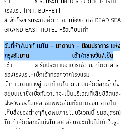
ค่ำ ä รับประทานอาหาร ณ ภัตตาคารใน
โรงแรม (INT. BUFFET)
ã พักโรงแรมระดับสี่ดาว ณ เมืองเดดซี DEAD SEA
GRAND EAST HOTEL หรือเทียบเท่า
วันที่ห้า/เมาท์ เนโบ – มาดาบา – ป้อมปราการ แห่ง
กรุงอัมมาน เช้า/กลางวัน/เย็น
เช้า ä รับประทานอาหารเช้า ณ ภัตตาคาร
ของโรงแรม-เช็คเอ้าท์ออกจากโรงแรม
นำท่านเดินทางสู่ เมาท์ เนโบ ดินแดนศักดิ์สิทธิ์ที่ตั้ง
อยู่บนเขาซึ่งเชื่อกันว่าน่าจะเป็นบริเวณที่เสียชีวิตและ
ฝังศพของโมเสส ชมพิพิธภัณฑ์ขนาดย่อม ภายใน
เก็บสิ่งของต่างๆที่ขุดพบภายในบริเวณนี้ ชมอนุสรณ์
ไม้เท้าศักดิ์สิทธ์แห่งโมเสส ลักษณะเป็นไม้เท้าในรูป