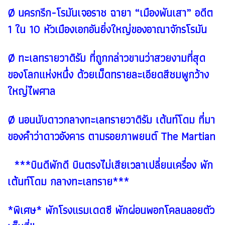
Ø นครกรีก-โรมันเจอราช ฉายา “เมืองพันเสา” อดีต
1 ใน 10 หัวเมืองเอกอันยิ่งใหญ่ของอาณาจักรโรมัน
Ø ทะเลทรายวาดิรัม ที่ถูกกล่าวขานว่าสวยงามที่สุด
ของโลกแห่งหนึ่ง ด้วยเม็ดทรายละเอียดสีชมพูกว้าง
ใหญ่ไพศาล
Ø นอนนับดาวกลางทะเลทรายวาดิรัม เต้นท์โดม ที่มา
ของคำว่าดาวอังคาร ตามรอยภาพยนต์ The Martian
***บินดีพักดี บินตรงไม่เสียเวลาเปลี่ยนเครื่อง พัก
เต้นท์โดม กลางทะเลทราย***
*พิเศษ* พักโรงแรมเดดซี พักผ่อนพอกโคลนลอยตัว