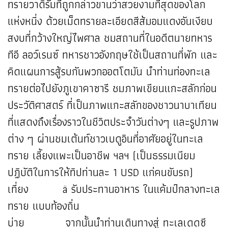
ทรายวาดิรัมที่ถูกกล่าวขานว่าสวยงามที่สุดของโลก
แห่งหนี่ง ด้วยเม็ดทรายละเอียดสีส้มอมแดงอันเงียบ
สงบที่กว้างใหญ่ไพศาล ชมสถานที่ในอดีตนายทหาร
ทีอี ลอว์เรนซ์ ทหารชาวอังกฤษใช้เป็นสถานที่พัก และ
คิดแผนการสู้รบกันพวกออตโตมัน นำท่านท่องทะเล
ทรายต่อไปยังภูเขาคาซารี ชมภาพเขียนแกะสลักก่อน
ประวัติศาสตร์ ที่เป็นภาพแกะสลักของชาวนาบาเทียน
ที่แสดงถึงเรื่องราวในชีวิตประจำวันต่างๆ และรูปภาพ
ต่าง ๆ ผ่านชมเต้นท์ชาวเบดูอินที่อาศัยอยู่ในทะเล
ทราย เลี้ยงแพะเป็นอาชีพ ฯลฯ (เป็นธรรมเนียม
ปฏิบัติในการให้ทิปท่านละ 1 USD แก่คนขับรถ)
เที่ยง ä รับประทานอาหาร ในแค้มป์กลางทะเล
ทราย แบบท้องถิ่น
บ่าย จากนั้นนำท่านเดินทางสู่ ทะเลเดดซี