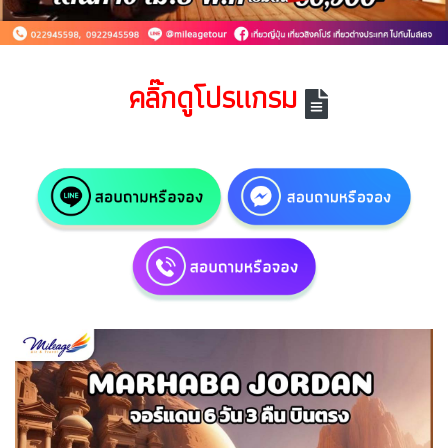
คลิ๊กดูโปรแกรม