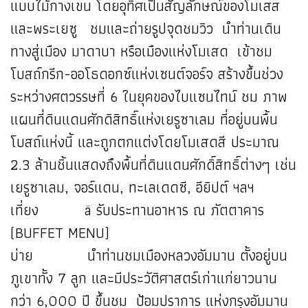
แบบไม้กางเขน โดยอุทิศเป็นสัญลักษณ์ของโมเสส
และพระเยซู ชมและถ่ายรูปจุดชมวิว นำท่านเดิน
ทางสู่เมือง มาดาบา หรือเมืองแห่งโมเสด เข้าชม
โบสถ์กรีก-ออโธดอกซ์แห่งเซนต์จอร์จ สร้างขึ้นช่วง
ระหว่างศตวรรษที่ 6 ในยุคของไบแซนไทน์ ชม ภาพ
แผนที่ดินแดนศักดิสิทธิ์แห่งเยรูซาเลม ที่อยู่บนพื้น
โบสถ์แห่งนี้ และถูกตกแต่งโดยโมเสดสี ประมาณ
2.3 ล้านชิ้นแสดงถึงพื้นที่ดินแดนศักดิ์สิทธิ์ต่างๆ เช่น
เยรูซาเลม, จอร์แดน, ทะเลเดดซี, อียิปต์ ฯลฯ
เที่ยง ä รับประทานอาหาร ณ ภัตตาคาร
(BUFFET MENU)
บ่าย นำท่านชมเมืองหลวงอัมมาน ตั้งอยู่บน
ภูเขาทั้ง 7 ลูก และมีประวัติศาสตร์เก่าแก่ยาวนาน
กว่า 6,000 ปี ขึ้นชม ป้อมปราการ แห่งกรุงอัมมาน