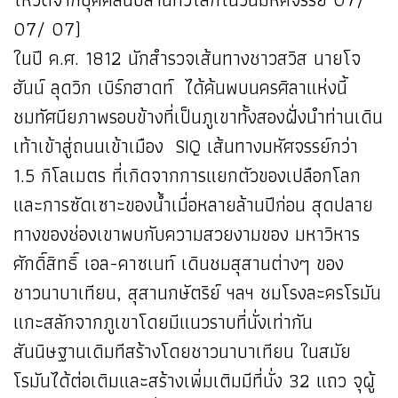
07/ 07)
ในปี ค.ศ. 1812 นักสำรวจเส้นทางชาวสวิส นายโจ
ฮันน์ ลุดวิก เบิร์กฮาดท์ ได้ค้นพบนครศิลาแห่งนี้
ชมทัศนียภาพรอบข้างที่เป็นภูเขาทั้งสองฝั่งนำท่านเดิน
เท้าเข้าสู่ถนนเข้าเมือง SIQ เส้นทางมหัศจรรย์กว่า
1.5 กิโลเมตร ที่เกิดจากการแยกตัวของเปลือกโลก
และการซัดเซาะของน้ำเมื่อหลายล้านปีก่อน สุดปลาย
ทางของช่องเขาพบกับความสวยงามของ มหาวิหาร
ศักดิ์สิทธิ์ เอล-คาซเนท์ เดินชมสุสานต่างๆ ของ
ชาวนาบาเทียน, สุสานกษัตริย์ ฯลฯ ชมโรงละครโรมัน
แกะสลักจากภูเขาโดยมีแนวราบที่นั่งเท่ากัน
สันนิษฐานเดิมทีสร้างโดยชาวนาบาเทียน ในสมัย
โรมันได้ต่อเติมและสร้างเพิ่มเติมมีที่นั่ง 32 แถว จุผู้